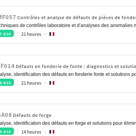
MF057
Contrôles et analyse de défauts de pièces de fonde
chniques de contrôles laboratoire et d'analyses des anomalies m
21 heures
7.3
/10
TF014
Défauts en fonderie de fonte : diagnostics et soluti
lyse, identification des défauts en fonderie fonte et solutions p
21 heures
8.4
/10
GA08
Défauts de forge
lyse, identification des défauts en forge et solutions pour élimi
14 heures
9.3
/10