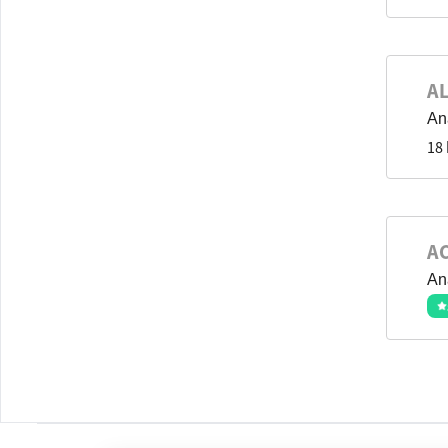
A
Ana
18
A
Ana