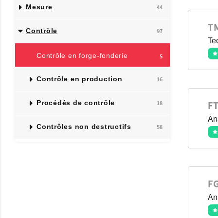
Mesure
44
T
Contrôle
97
Te
Contrôle en forge-fonderie
5
Contrôle en production
16
Procédés de contrôle
F
18
Ana
Contrôles non destructifs
58
F
Ana