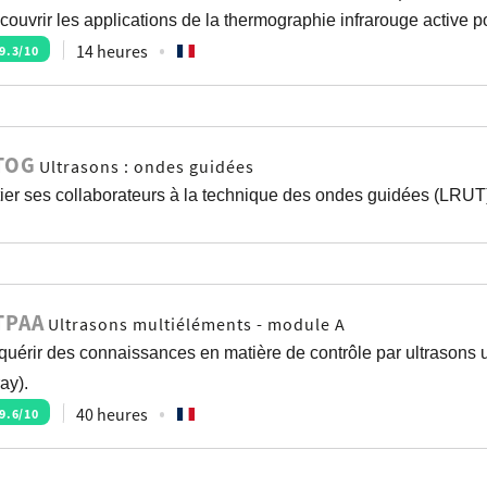
couvrir les applications de la thermographie infrarouge active p
14 heures
9.3
/10
TOG
Ultrasons : ondes guidées
itier ses collaborateurs à la technique des ondes guidées (LRUT
TPAA
Ultrasons multiéléments - module A
quérir des connaissances en matière de contrôle par ultrasons u
ay).
40 heures
9.6
/10