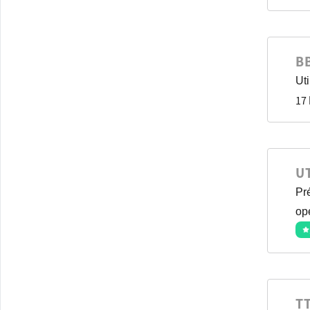
B
Ut
17
U
Pr
op
T