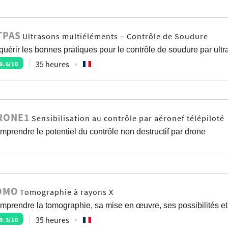
TPAS
Ultrasons multiéléments – Contrôle de Soudure
quérir les bonnes pratiques pour le contrôle de soudure par ul
35 heures
9.6
/10
RONE1
Sensibilisation au contrôle par aéronef télépiloté
mprendre le potentiel du contrôle non destructif par drone
OMO
Tomographie à rayons X
mprendre la tomographie, sa mise en œuvre, ses possibilités et 
35 heures
9.3
/10