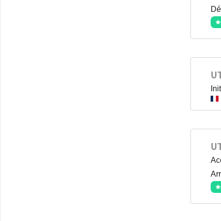
Dé
U
In
U
Ac
Arr