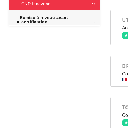
CND Innovants
10
Remise à niveau avant
U
certification
3
Ac
D
Co
T
Co