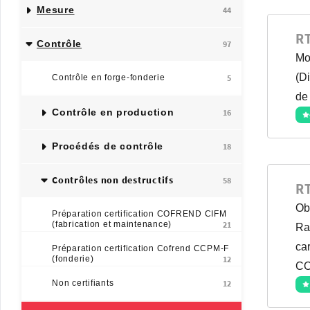
Mesure
44
R
Contrôle
97
Mo
(D
Contrôle en forge-fonderie
5
de
Contrôle en production
16
Procédés de contrôle
18
Contrôles non destructifs
58
R
Ob
Préparation certification COFREND CIFM
(fabrication et maintenance)
21
Ra
ca
Préparation certification Cofrend CCPM-F
(fonderie)
12
CO
Non certifiants
12