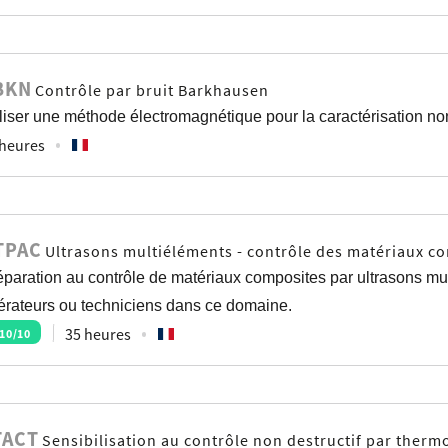
BKN
Contrôle par bruit Barkhausen
iliser une méthode électromagnétique pour la caractérisation no
 heures
TPAC
Ultrasons multiéléments - contrôle des matériaux c
éparation au contrôle de matériaux composites par ultrasons m
érateurs ou techniciens dans ce domaine.
35 heures
10
/10
TACT
Sensibilisation au contrôle non destructif par therm