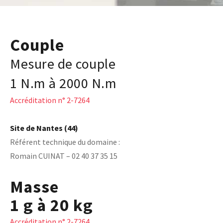
Base documentaire
TOUTES NOS SOLUTIONS ET PRESTATIONS
Couple
Mesure de couple
Essais – contrôles – mesures
Ingénierie produits / procédés
1 N.m à 2000 N.m
NOS FORMATIONS CETIM ACADEMY®
Conseil et Expertises
Analyse de défaillance
Accréditation n° 2-7264
Témoignages Clients
Thématiques
Briques technologiques
NOS LOGICIELS
Chaînes de valeur
Site de Nantes (44)
Qualifiantes / certifiantes
Référent technique du domaine :
Parcours de spécialisation
Logiciels métiers
A distance
Romain CUINAT – 02 40 37 35 15
Logiciels de calcul
A l'international
APPUI À L’INDUSTRIE
Aide au chiffrage
Bases de données
Masse
Programmes régionaux
1 g à 20 kg
Normalisation
RECHERCHE
Technologies Prioritaires 2030
Accréditation n° 2-7264