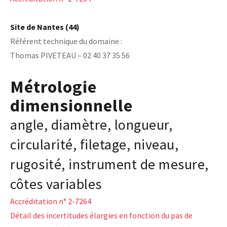
Laboratoires communs
Carnot
Site de Nantes (44)
AGRÉMENTS ET RECONNAISSANCES QSE
Fondation Cetim
Référent technique du domaine :
Publications scientifiques
Librairie
Thomas PIVETEAU – 02 40 37 35 56
Certifications qualité
Cofrac Étalonnage
QUI SOMMES-NOUS ?
Cofrac Essai
Métrologie
MASE
Notifications CE
dimensionnelle
Le Cetim en bref
Agréments internationaux
Nos valeurs
Agrément ministériel
angle, diamètre, longueur,
Gouvernance
Certifications Cofrend
Information pratiques
Rapports - Publications
Mentions légales
circularité, filetage, niveau,
Vidéo de présentation
Historique
Données personnelles
Charte développement durable
rugosité, instrument de mesure,
Conditions générales de vente
Égalité Femmes/Hommes
côtes variables
Avis d'achat
Accréditation n° 2-7264
Détail des incertitudes élargies en fonction du pas de