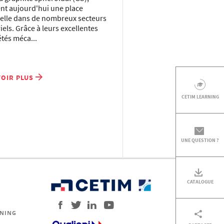
nt aujourd'hui une place
ielle dans de nombreux secteurs
iels. Grâce à leurs excellentes
tés méca...
VOIR PLUS
CETIM LEARNING
UNE QUESTION ?
CATALOGUE
RNING