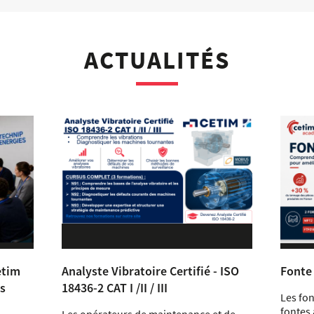
ACTUALITÉS
etim
Analyste Vibratoire Certifié - ISO
Fonte 
s
18436-2 CAT I /II / III
Les fon
fontes 