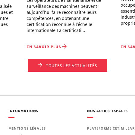
Les opérateurs de maintenance et de
occupe
alisée
surveillance des machines peuvent
essent
ques et
aujourd’hui faire reconnaitre leurs
industr
entre
compétences, en obtenant une
proprié
ques
certification reconnue à l’échelle
internationale.La certificati...
EN SAVOIR PLUS
EN SA
TOUTES LES ACTUALITÉS
INFORMATIONS
NOS AUTRES ESPACES
MENTIONS LÉGALES
PLATEFORME CETIM LEA