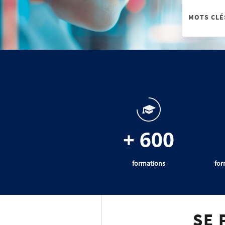
+ 600
formations
for
SE 