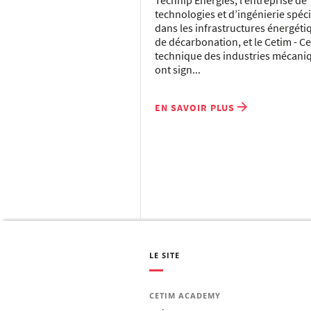
Technip Energies, l’entreprise de
technologies et d’ingénierie spéci
dans les infrastructures énergéti
de décarbonation, et le Cetim - C
technique des industries mécani
ont sign...
EN SAVOIR PLUS
LE SITE
CETIM ACADEMY