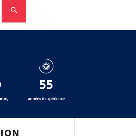
0
55
aroc,
années d'expérience
TION