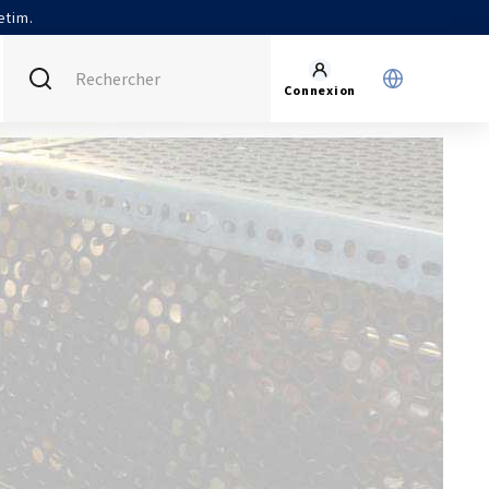
etim.
Connexion
FRANCE (ACTUEL)
INTERNATIONAL
CETIM MATCOR (ASIE)
AGENDA
CETIM ALLEMAGNE
ACTUALITÉS
CETIM INFOS
VIDÉOS
IMPLANTATIONS
NOUS REJOINDRE
NOUS CONTACTER