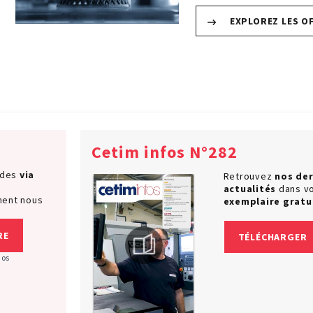
EXPLOREZ LES O
Cetim infos N°282
ndes
via
Retrouvez
nos der
actualités
dans v
ment nous
exemplaire gratu
RE
TÉLÉCHARGER
nos