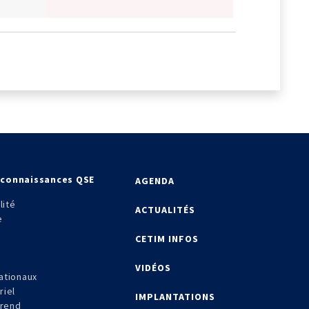
econnaissances QSE
AGENDA
lité
ACTUALITÉS
e
CETIM INFOS
VIDÉOS
ationaux
riel
IMPLANTATIONS
frend