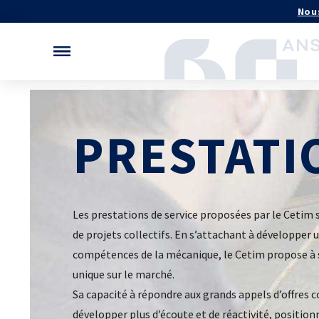
Gérer vos préférences de cookies
Nou
PRESTATI
MÉCATHÈQUE, LA BASE DE
NOS LOGICIELS
Logiciels métiers
CONNAISSANCES
Logiciels de calcul
Base documentaire
Aide au chiffrage
Bases de données
TOUTES NOS SOLUTIONS ET
Les prestations de service proposées par le Cetim 
APPUI À L’INDUSTR
PRESTATIONS
de projets collectifs. En s’attachant à développer 
Programmes région
Essais – contrôles – mesures
compétences de la mécanique, le Cetim propose à s
Normalisation
Ingénierie produits / procédés
unique sur le marché.
Technologies Priorit
Conseil et Expertises
Analyse de défaillance
Sa capacité à répondre aux grands appels d’offres 
Témoignages Clients
RECHERCHE
développer plus d’écoute et de réactivité, position