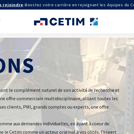
s rejoindre
-
Boostez votre carrière en rejoignant les équipes du C
ONS
AGRÉMENTS ET RECONNAISSANCES
QSE
Certifications qualité
Cofrac Étalonnage
Cofrac Essai
sont le complément naturel de son activité de recherche et
MASE
IE
Notifications CE
une offre commerciale multidisciplinaire, alliant toutes les
Agréments internationaux
aux
es clients, PMI, grands comptes ou experts, une offre
Agrément ministériel
Certifications Cofrend
aires 2030
comme aux demandes individuelles, en ayant à coeur de
QUI SOMMES-NOUS ?
ne le Cetim comme un acteur original à vos côtés, l’expert