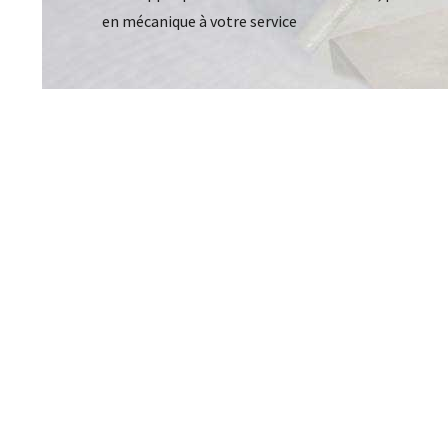
Laboratoires commu
NOS FORMATIONS CETIM ACADEMY®
en mécanique à votre service
Carnot
Fondation Cetim
Thématiques
Publications scienti
Briques technologiques
Librairie
Chaînes de valeur
Qualifiantes / certifiantes
Parcours de spécialisation
A distance
A l'international