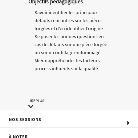
Objectifs pédagogiques
Savoir identifier les principaux
défauts rencontrés sur les pièces
forgées et d’en identifier l’origine
Se poser les bonnes questions en
cas de défauts sur une pièce forgée
ou sur un outillage endommagé
Mieux appréhender les facteurs
process influents sur la qualité
d’une pièce forgée et la durée de vie
d’un outillage
Méthodes pédagogiques
LIRE PLUS
Exposés - Recommandations métier
Etude de cas concrets
NOS SESSIONS
Support de formation au format
numérique
À NOTER