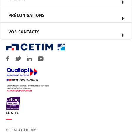
Compétences visées
Relier les défauts observés à leur
PRÉCONISATIONS
origine probable (processus, outillage,
matière)
Déterminer les actions correctives et
VOS CONTACTS
préventives adaptées
Identifier et prioriser les paramètres
critiques influençant la qualité et la
durée de vie des outillages
Moyens d'évaluation
Test d'évaluation des acquis
Profil du formateur
Formateur expert technique dans le
domaine, intervenant dans des
missions de conseil et d’assistance
technique en entreprise
LE SITE
Personnel concerné
CETIM ACADEMY