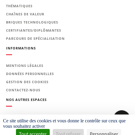
Ingénieurs et techniciens de bureaux
d'études ou des services méthodes et
THÉMATIQUES
qualité d'entreprises mécaniciennes.
CHAÎNES DE VALEUR
Technico-commerciaux et acheteurs de
BRIQUES TECHNOLOGIQUES
ces entreprises en relation avec les
industries de la forge.
CERTIFIANTES/DIPLÔMANTES
PARCOURS DE SPÉCIALISATION
Prérequis
INFORMATIONS
Connaissances de base en forge
Le programme de la
MENTIONS LÉGALES
formation
DONNÉES PERSONNELLES
GESTION DES COOKIES
QUALITÉ D’UNE PIÈCE FORGÉE
CONTACTEZ-NOUS
Intérêts des pièces forgées
NOS AUTRES ESPACES
Relation structures, taille de
grains & propriétés,
PLATEFORME CETIM LEARNING
Evolution de la structure des
Ce site utilise des cookies et vous donne le contrôle sur ceux que
vous souhaitez activer
métaux au cours du forgeage
Tout accepter
Tout refuser
Personnaliser
CETIM.FR