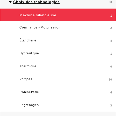
Choix des technologies
30
Machine silencieuse
1
Commande - Motorisation
2
Étanchéité
8
Hydraulique
1
Thermique
0
Pompes
10
Robinetterie
6
Engrenages
2