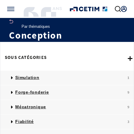
Gérer vos préférences de cookies
Par thématiques
Conception
SOUS CATÉGORIES
Simulation
1
Forge-fonderie
9
Mécatronique
9
Fiabilité
3