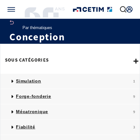
Gérer vos préférences de cookies
Par thématiques
Conception
SOUS CATÉGORIES
Simulation
1
Forge-fonderie
9
Mécatronique
9
Fiabilité
3