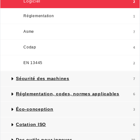
Logiciel
2
Réglementation
1
Asme
7
Codap
4
EN 13445
2
Sécurité des machines
7
Réglementation, codes, normes applicables
6
Éco-conception
3
Cotation ISO
6
Des outils pour innover
10