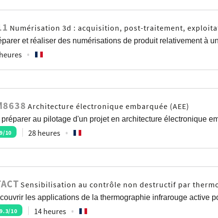
11
Numérisation 3d : acquisition, post-traitement, exploita
parer et réaliser des numérisations de produit relativement à un
 heures
M8638
Architecture électronique embarquée (AEE)
 préparer au pilotage d'un projet en architecture électronique 
28 heures
9
/10
TACT
Sensibilisation au contrôle non destructif par therm
couvrir les applications de la thermographie infrarouge active p
14 heures
9.3
/10