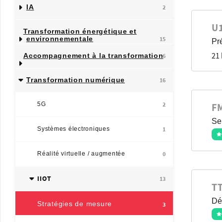
IA
2
U
Transformation énergétique et
environnementale
15
Pré
21
Accompagnement à la transformation
6
Transformation numérique
16
5G
2
F
Se
Systèmes électroniques
1
Réalité virtuelle / augmentée
0
IIOT
13
T
Dé
Stratégies de mesure
3