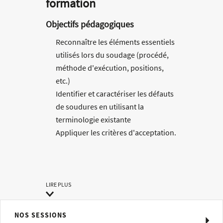
formation
Objectifs pédagogiques
Reconnaître les éléments essentiels
utilisés lors du soudage (procédé,
méthode d'exécution, positions,
etc.)
Identifier et caractériser les défauts
de soudures en utilisant la
terminologie existante
Appliquer les critères d'acceptation.
Cerner l'origine des défauts
constatés.
Établir un procès-verbal de contrôle
visuel.
LIRE PLUS
Méthodes pédagogiques
NOS SESSIONS