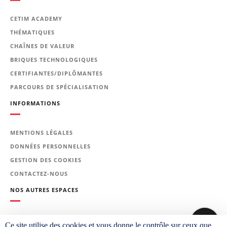
Techniciens, chefs d'équipe,
contrôleurs ou responsables qualité.
CETIM ACADEMY
THÉMATIQUES
Prérequis
CHAÎNES DE VALEUR
Des connaissances générales en
BRIQUES TECHNOLOGIQUES
soudage sont nécessaires.
CERTIFIANTES/DIPLÔMANTES
Le programme de la
PARCOURS DE SPÉCIALISATION
formation
INFORMATIONS
Rappel des procédés usuels de
MENTIONS LÉGALES
soudage :
DONNÉES PERSONNELLES
terminologie et domaine
GESTION DES COOKIES
d'application de chaque procédé
CONTACTEZ-NOUS
;
NOS AUTRES ESPACES
étapes de contrôle en soudage.
Défauts des soudures :
PLATEFORME CETIM LEARNING
classification, identification ;
Ce site utilise des cookies et vous donne le contrôle sur ceux que