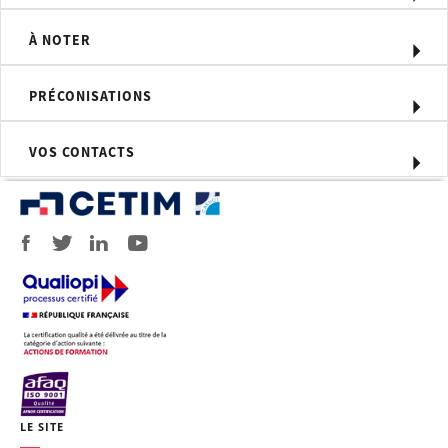
Exposés technologiques illustrés par
des moyens audiovisuels
À NOTER
Etudes de cas concrets et travaux
dirigés
Contrôle par les participants de pièces
PRÉCONISATIONS
types et application selon divers codes
Etablissement de fiches de contrôle
VOS CONTACTS
Compétences visées
Assurer le contrôle visuel des
assemblages soudés en fabrication.
Moyens d'évaluation
QCM.
Attestation de fin de formation.
Profil du formateur
Spécialiste ou technologue
international en soudage.
LE SITE
Personnel concerné