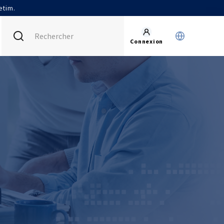
etim.
Connexion
FRANCE (ACTUEL)
INTERNATIONAL
CETIM MATCOR (ASIE)
AGENDA
CETIM ALLEMAGNE
ACTUALITÉS
CETIM INFOS
VIDÉOS
IMPLANTATIONS
NOUS REJOINDRE
NOUS CONTACTER