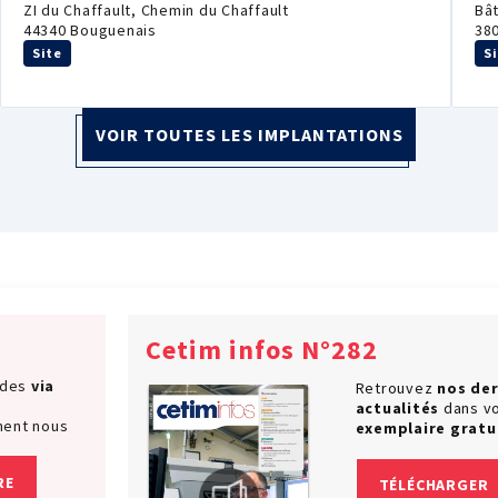
ZI du Chaffault, Chemin du Chaffault
Bât
44340 Bouguenais
38
Site
S
VOIR TOUTES LES IMPLANTATIONS
Cetim infos N°282
ndes
via
Retrouvez
nos der
actualités
dans v
ment nous
exemplaire gratu
RE
TÉLÉCHARGER