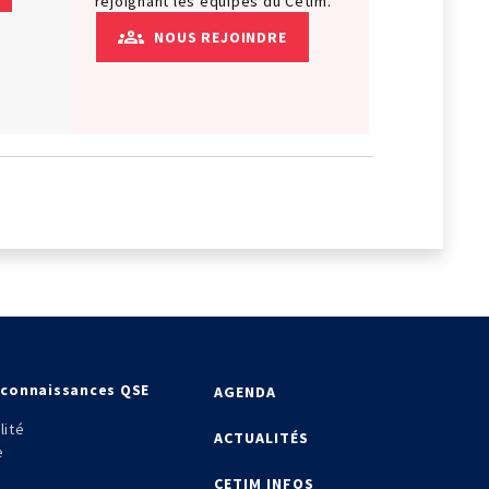
rejoignant les équipes du Cetim.
NOUS REJOINDRE
econnaissances QSE
AGENDA
lité
ACTUALITÉS
e
CETIM INFOS