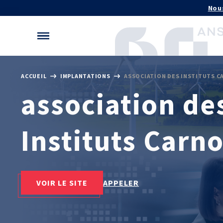
Gérer vos préférences de cookies
Nou
ACCUEIL
IMPLANTATIONS
ASSOCIATION DES INSTITUTS 
association de
MÉCATHÈQUE, LA BASE DE
NOS LOGICIELS
Logiciels métiers
CONNAISSANCES
Logiciels de calcul
Base documentaire
Instituts Carno
Aide au chiffrage
Bases de données
TOUTES NOS SOLUTIONS ET
APPUI À L’INDUSTR
PRESTATIONS
Programmes région
Essais – contrôles – mesures
VOIR LE SITE
APPELER
Normalisation
Ingénierie produits / procédés
Technologies Priorit
Conseil et Expertises
Analyse de défaillance
Témoignages Clients
RECHERCHE