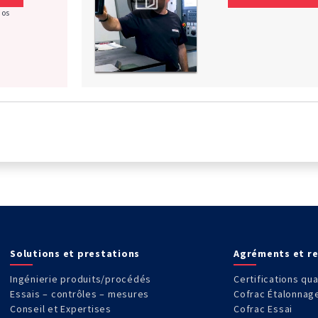
nos
Solutions et prestations
Agréments et r
Ingénierie produits/procédés
Certifications qua
Essais – contrôles – mesures
Cofrac Étalonnag
Conseil et Expertises
Cofrac Essai