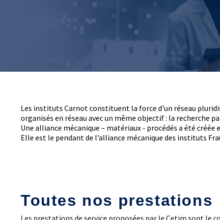
Laboratoires commu
NOS FORMATIONS CETIM ACADEMY®
Carnot
Fondation Cetim
Thématiques
Publications scienti
Briques technologiques
Librairie
Chaînes de valeur
Qualifiantes / certifiantes
Parcours de spécialisation
A distance
A l'international
Les instituts Carnot constituent la force d'un réseau plurid
organisés en réseau avec un même objectif : la recherche pa
Une alliance mécanique – matériaux - procédés a été créée e
Elle est le pendant de l’alliance mécanique des instituts Fr
Toutes nos prestations
Les prestations de service proposées par le Cetim sont le 