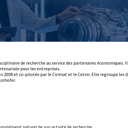
Le Cetim en bref
ns
Nos valeurs
Gouvernance
Rapports - Publications
fiques
Vidéo de présentation
Historique
Charte développement durable
Égalité Femmes/Hommes
isciplinaire de recherche au service des partenaires économiques. 
rtenariale pour les entreprises.
n 2008 et co-pilotée par le Cirimat et le Cetim. Elle regroupe les 
aunhofer.
complément naturel de son activité de recherche