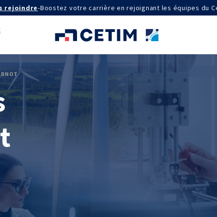
s rejoindre
-
Boostez votre carrière en rejoignant les équipes du C
CARNOT
s
AGRÉMENTS ET RECONNAISSANCES
QSE
Certifications qualité
t
Cofrac Étalonnage
Cofrac Essai
MASE
IE
Notifications CE
Agréments internationaux
aux
Agrément ministériel
Certifications Cofrend
aires 2030
QUI SOMMES-NOUS ?