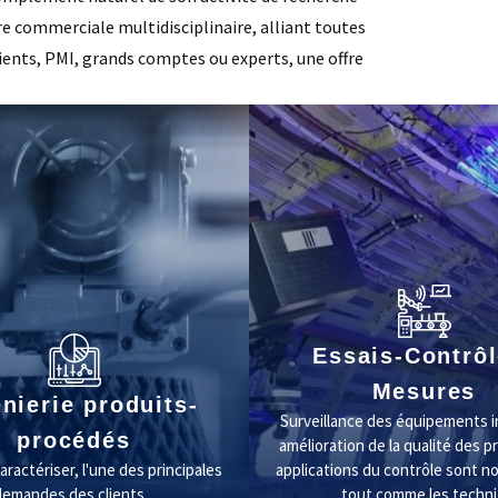
fre commerciale multidisciplinaire, alliant toutes
ients, PMI, grands comptes ou experts, une offre
Essais-Contrôl
Mesures
nierie produits-
Surveillance des équipements i
procédés
amélioration de la qualité des pr
caractériser, l'une des principales
applications du contrôle sont 
demandes des clients...
tout comme les techni.