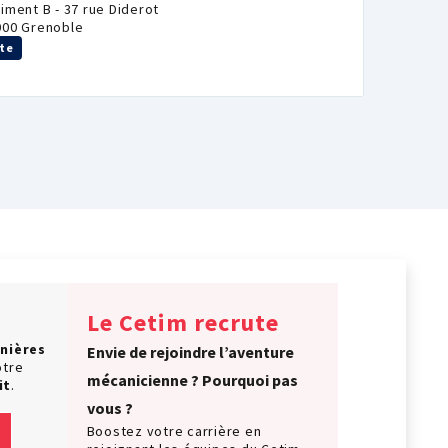
iment B - 37 rue Diderot
000 Grenoble
ite
Le Cetim recrute
nières
Envie de rejoindre l’aventure
otre
mécanicienne ? Pourquoi pas
it
.
vous ?
Boostez votre carrière en