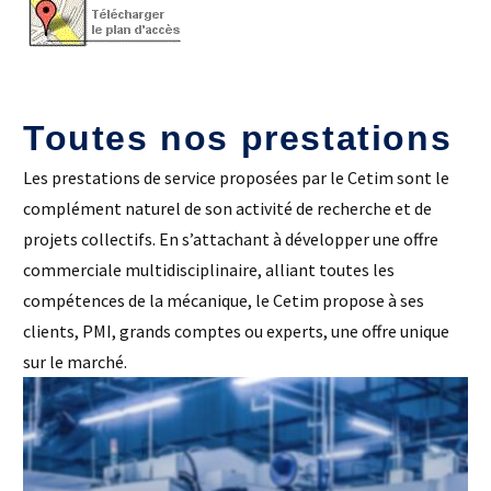
Laboratoires communs
Carnot
AGRÉMENTS ET RECONNAISSANCES QSE
Fondation Cetim
Publications scientifiques
Librairie
Toutes nos prestations
Certifications qualité
Cofrac Étalonnage
QUI SOMMES-NOUS ?
Cofrac Essai
Les prestations de service proposées par le Cetim sont le
MASE
complément naturel de son activité de recherche et de
Notifications CE
Le Cetim en bref
Agréments internationaux
projets collectifs. En s’attachant à développer une offre
Nos valeurs
Agrément ministériel
Gouvernance
Certifications Cofrend
Information pratiques
commerciale multidisciplinaire, alliant toutes les
Rapports - Publications
Mentions légales
compétences de la mécanique, le Cetim propose à ses
Vidéo de présentation
Historique
Données personnelles
clients, PMI, grands comptes ou experts, une offre unique
Charte développement durable
Conditions générales de vente
sur le marché.
Égalité Femmes/Hommes
Avis d'achat