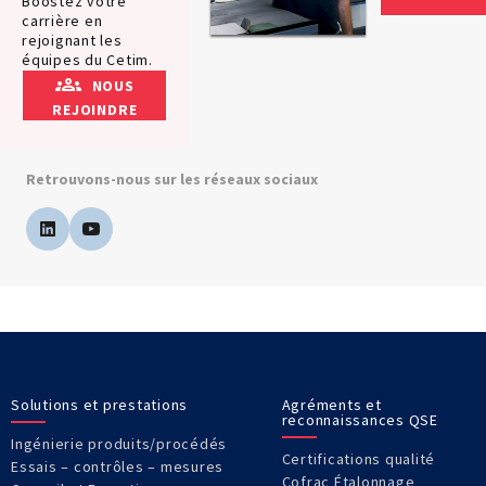
Boostez votre
carrière en
rejoignant les
équipes du Cetim.
NOUS
REJOINDRE
Retrouvons-nous sur les réseaux sociaux
Solutions et prestations
Agréments et
reconnaissances QSE
Ingénierie produits/procédés
Certifications qualité
Essais – contrôles – mesures
Cofrac Étalonnage