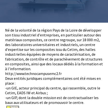
Base documentaire
TOUTES NOS SOLUTIONS ET PRESTATIONS
Né de la volonté de la région Pays de la Loire de développer
Essais – contrôles – mesures
son tissu industriel d'entreprises, en particulier autour des
Ingénierie produits / procédés
NOS FORMATIONS CETIM ACADEMY®
matériaux composites, ce centre regroupe, sur 18 000 m2,
Conseil et Expertises
des laboratoires universitaires et industriels, un centre
Analyse de défaillance
Témoignages Clients
d'expertise sur les composites issu du Cetim, des halles
Thématiques
industrielles équipées de moyens de caractérisation, de
Briques technologiques
fabrication, de contrôle et de parachèvement de structures
NOS LOGICIELS
Chaînes de valeur
en composites, ainsi que des locaux dédiés à la formation et
Qualifiantes / certifiantes
à l'information.
Parcours de spécialisation
http://www.technocampusemc2.fr
Logiciels métiers
A distance
Logiciels de calcul
Deux entités juridiques complémentaires ont été mises en
A l'international
APPUI À L’INDUSTRIE
Aide au chiffrage
place :
Bases de données
-un GIE, acteur principal du centre, qui rassemble, outre le
Cetim, EADS IW et Airbus ;
Programmes régionaux
-un GIP, dont la double mission est de contractualiser les
Normalisation
RECHERCHE
baux aux utilisateurs et de promouvoir le centre.
Technologies Prioritaires 2030