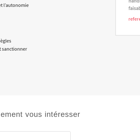
handi
et l’autonomie
faisa
refer
règles
t sanctionner
lement vous intéresser