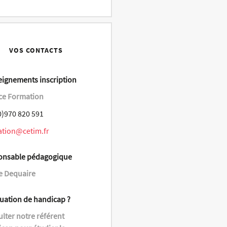
VOS CONTACTS
ignements inscription
ce Formation
0)970 820 591
ation@cetim.fr
onsable pédagogique
e Dequaire
tuation de handicap ?
lter notre référent