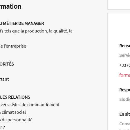
rmation
 DU MÉTIER DE MANAGER
tels que la production, la qualité, la
Rense
e l’entreprise
Servi
IORITÉS
+33 (
form
rtant
Resp
LES RELATIONS
Elodi
divers styles de commandement
 climat social
En si
s de personnalité
Consu
r ?