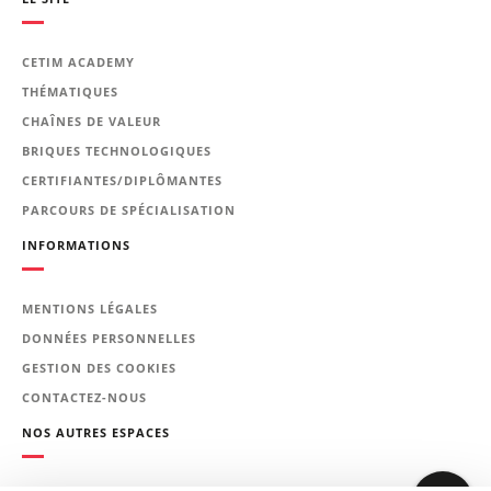
Prérequis
Aucun prérequis technique
CETIM ACADEMY
THÉMATIQUES
Le programme de la
CHAÎNES DE VALEUR
formation
BRIQUES TECHNOLOGIQUES
CERTIFIANTES/DIPLÔMANTES
Module 1 : Fabrication et mise en
PARCOURS DE SPÉCIALISATION
œuvre des aciers
INFORMATIONS
Elaboration
Structure métallurgique
Laminage
MENTIONS LÉGALES
Découpage
DONNÉES PERSONNELLES
Emboutissage
GESTION DES COOKIES
Fonderie
CONTACTEZ-NOUS
Forgeage
NOS AUTRES ESPACES
Usinage
Fabrication additive