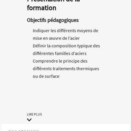
formation
Objectifs pédagogiques
Indiquer les différents moyens de
mise en œuvre de l’acier
Définir la composition typique des
différentes familles d’aciers
Comprendre le principe des
différents traitements thermiques
ou de surface
Méthodes pédagogiques
Méthode pédagogique alternant
théorie et pratique.
Manipulation d’objets pour
LIRE PLUS
comprendre les propriétés.
Compétences visées