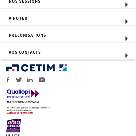
NOS SESSIONS
Spécifier un acier sur un plan, une
commande ou dans un cahier des
À NOTER
charges
PRÉCONISATIONS
Moyens d'évaluation
Questionnaire en fin de formation.
VOS CONTACTS
Profil du formateur
Formateur expert technique dans le
domaine du choix des matériaux et de
leurs traitements intervenant dans des
missions de conseils et d’assistance
technique en entreprise.
Personnel concerné
Toutes les personnes travaillant dans
un domaine où l’acier est utilisé, sans
avoir une expérience préalable de la
métallurgie.
LE SITE