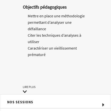
Objectifs pédagogiques
Mettre en place une méthodologie
permettant d’analyser une
défaillance
Citer les techniques d’analyses à
utiliser
Caractériser un vieillissement
prématuré
Méthodes pédagogiques
Formation alternant théorie,
démonstrations et études de cas
LIRE PLUS
Moyens d'évaluation
QCM
NOS SESSIONS
Profil du formateur