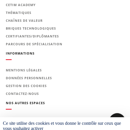
caoutchoucs et exemples de
CETIM ACADEMY
défaillance
THÉMATIQUES
Analyse de défaillance -
CHAÎNES DE VALEUR
Méthodologie
BRIQUES TECHNOLOGIQUES
Analyse Morphologique : les
CERTIFIANTES/DIPLÔMANTES
techniques (tomographie, MEB,
PARCOURS DE SPÉCIALISATION
dimensionnel...) et exemples
INFORMATIONS
Essais mécaniques sur le
caoutchouc
MENTIONS LÉGALES
Analyse de la défaillance : Outils
DONNÉES PERSONNELLES
numériques
GESTION DES COOKIES
Analyse Physico- chimique
CONTACTEZ-NOUS
Vieillissement prématuré :
Mécanisme et caractérisation
NOS AUTRES ESPACES
Travaux pratiques et études de cas
PLATEFORME CETIM LEARNING
Ce site utilise des cookies et vous donne le contrôle sur ceux que
vous souhaitez activer