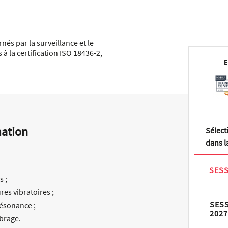
és par la surveillance et le
à la certification ISO 18436-2,
E
mation
Sélect
dans la
SESS
s ;
res vibratoires ;
SES
ésonance ;
2027
ibrage.