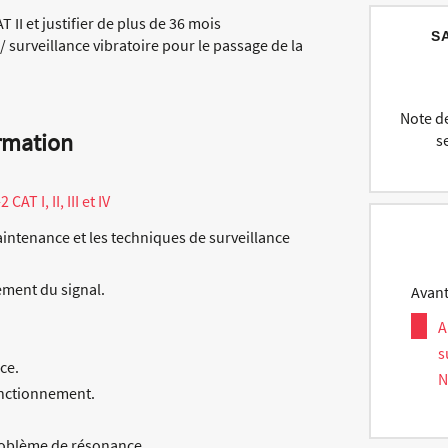
T II et justifier de plus de 36 mois
S
 surveillance vibratoire pour le passage de la
Note de
rmation
s
T I, II, III et IV
aintenance et les techniques de surveillance
ement du signal.
Avan
A
s
ce.
N
onctionnement.
problème de résonance.