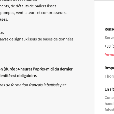
ents, de défauts de paliers lisses.
 pompes, ventilateurs et compresseurs.
ages.
Rense
ce.
Servi
analyse de signaux issus de bases de données
+33 (
form
Resp
on (durée : 4 heures l'après-midi du dernier
entité est obligatoire.
Thom
res de formation français labellisés par
En si
Consu
handi
faisa