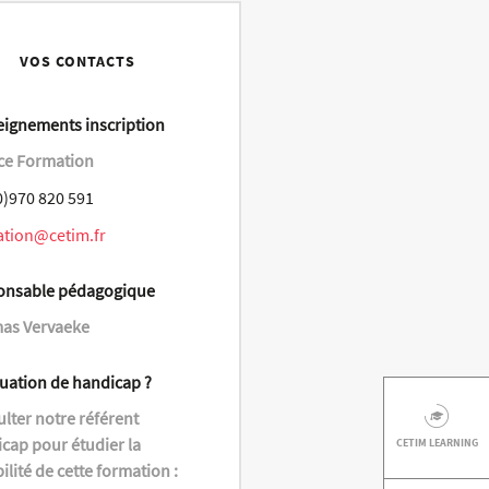
VOS CONTACTS
ignements inscription
ce Formation
0)970 820 591
ation@cetim.fr
onsable pédagogique
as Vervaeke
tuation de handicap ?
lter notre référent
cap pour étudier la
CETIM LEARNING
bilité de cette formation :