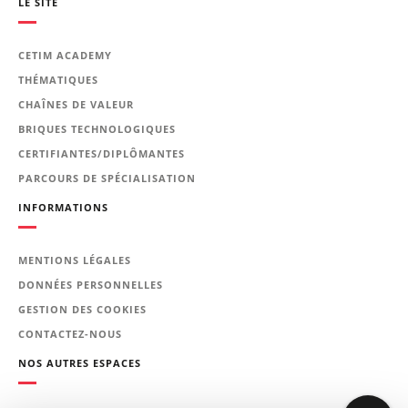
LE SITE
Prérequis
Aucun prérequis technique
CETIM ACADEMY
THÉMATIQUES
Le programme de la
CHAÎNES DE VALEUR
formation
BRIQUES TECHNOLOGIQUES
CERTIFIANTES/DIPLÔMANTES
Introduction à la thermographie
PARCOURS DE SPÉCIALISATION
infrarouge passive :
INFORMATIONS
notions de base sur le
rayonnement infrarouge et les
MENTIONS LÉGALES
propriétés radiatives des
DONNÉES PERSONNELLES
matériaux (émissivité, corps noir,
GESTION DES COOKIES
loi de Planck, etc.) ;
CONTACTEZ-NOUS
description du matériel de
thermographie infrarouge.
NOS AUTRES ESPACES
Sensibilisation à la thermographie