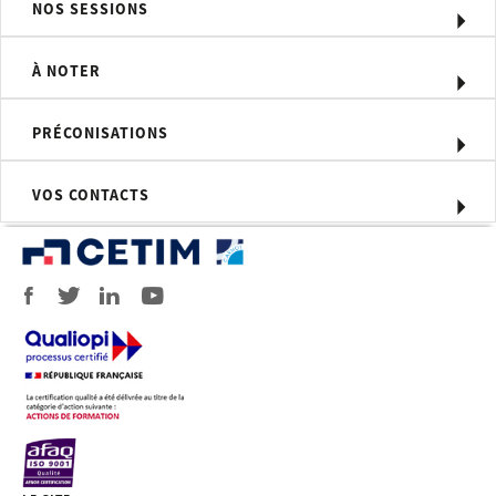
NOS SESSIONS
Méthodes pédagogiques
Méthode pédagogique alternant
À NOTER
théorie et pratique au travers d’études
de cas ou de travaux dirigés.
PRÉCONISATIONS
Moyens d'évaluation
QCM
VOS CONTACTS
Profil du formateur
Formateur expert technique dans le
domaine, intervenant dans des
missions de conseil et d’assistances
techniques en entreprise.
Personnel concerné
Toute personne amenée à réaliser du
contrôle non destructif sur matériaux
métalliques et composites pour la
recherche de défauts de surface ou
subsurfaciques.