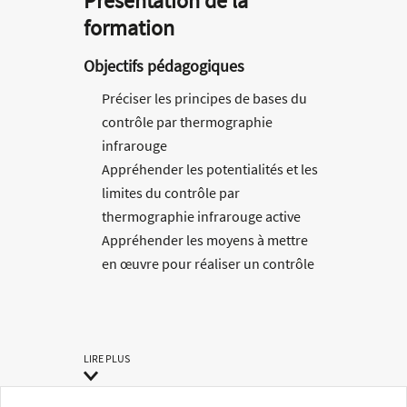
Présentation de la
formation
Objectifs pédagogiques
Préciser les principes de bases du
contrôle par thermographie
infrarouge
Appréhender les potentialités et les
limites du contrôle par
thermographie infrarouge active
Appréhender les moyens à mettre
en œuvre pour réaliser un contrôle
non destructif par thermographie
infrarouge active
Mettre en œuvre des contrôles
simples et interpréter les images
LIRE PLUS
thermographiques résultantes