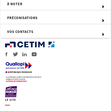
Moyens d'évaluation
À NOTER
Quiz final d'évaluation
PRÉCONISATIONS
Profil du formateur
Formateur expert technique dans le
VOS CONTACTS
domaine, intervenant dans des
missions de conseil et d’assistances
techniques en entreprise.
Personnel concerné
Techniciens et opérateurs du service
contrôle, débutants ou peu
expérimentés dans la méthode.
Prérequis
Le niveau scolaire conseillé est, au
minimum, celui du baccalauréat
scientifique.
LE SITE
Le programme de la