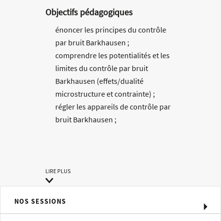
Objectifs pédagogiques
énoncer les principes du contrôle
par bruit Barkhausen ;
comprendre les potentialités et les
limites du contrôle par bruit
Barkhausen (effets/dualité
microstructure et contrainte) ;
régler les appareils de contrôle par
bruit Barkhausen ;
mettre en pratique les contrôles par
bruit Barkhausen.
Méthodes pédagogiques
LIRE PLUS
Méthode pédagogique alternant
théorie et pratique au travers d’études
NOS SESSIONS
de cas ou de travaux dirigés.