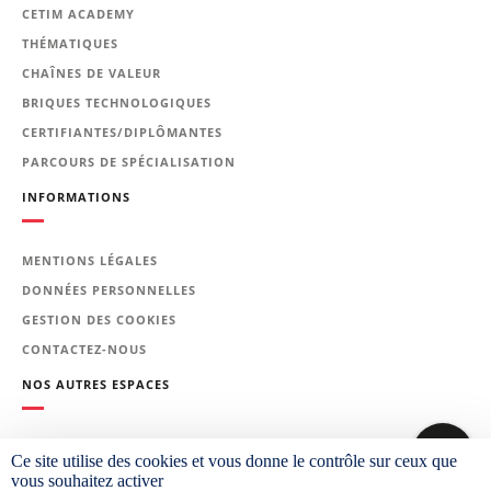
formation
CETIM ACADEMY
THÉMATIQUES
Rappel sur le magnétisme et
CHAÎNES DE VALEUR
l’électromagnétisme.
BRIQUES TECHNOLOGIQUES
Principe du contrôle par bruit
CERTIFIANTES/DIPLÔMANTES
Barkhausen.
PARCOURS DE SPÉCIALISATION
Équipement de contrôle.
INFORMATIONS
Mise en œuvre de la technique bruit
Barkhausen :
MENTIONS LÉGALES
équipement de contrôle type ;
DONNÉES PERSONNELLES
cas industriels ;
GESTION DES COOKIES
TP : découverte de l’appareillage
CONTACTEZ-NOUS
et mode opératoire – facteurs
influents.
NOS AUTRES ESPACES
Relation bruit Barkhausen -
PLATEFORME CETIM LEARNING
microstructure :
Ce site utilise des cookies et vous donne le contrôle sur ceux que
TP : cas de pièces avec
vous souhaitez activer