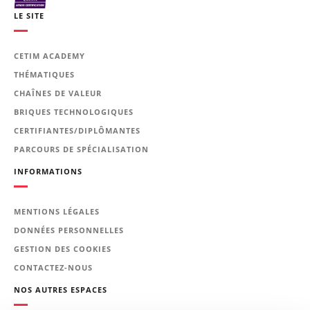
Le programme de la
LE SITE
formation
CETIM ACADEMY
Rappel des notions fondamentales
THÉMATIQUES
pour l'étude des signaux :
CHAÎNES DE VALEUR
objectifs de l'analyse des bruits
et des vibrations ;
BRIQUES TECHNOLOGIQUES
traitement du signal en
CERTIFIANTES/DIPLÔMANTES
mécanique ;
PARCOURS DE SPÉCIALISATION
classification des signaux.
INFORMATIONS
Présentation des outils
pédagogiques multimédias utilisés.
MENTIONS LÉGALES
Séries de Fourier, Transformée de
DONNÉES PERSONNELLES
Fourier continue (TFC) :
GESTION DES COOKIES
illustration sur logiciel
CONTACTEZ-NOUS
didactique.
NOS AUTRES ESPACES
Étude des systèmes linéaires :