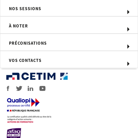
théorie et pratique au travers d’études
de cas ou de travaux dirigés.
NOS SESSIONS
Moyens d'évaluation
À NOTER
Quiz final d'évaluation
Profil du formateur
PRÉCONISATIONS
Formateur expert technique dans le
domaine, enseignant chercheur en
VOS CONTACTS
traitement du signal à l'INSA Lyon.
Personnel concerné
Ingénieurs et techniciens concernés
par les mesures acoustiques et
vibratoires sur les machines (recherche
et développement, essais, mise au
point, réception, maintenance).
Prérequis
Mathématiques Niveau BAC + 2