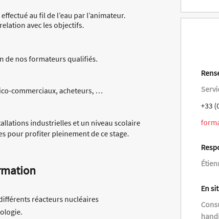
effectué au fil de l’eau par l’animateur.
elation avec les objectifs.
 de nos formateurs qualifiés.
Rense
Servi
nico-commerciaux, acheteurs, …
+33 (
form
llations industrielles et un niveau scolaire
es pour profiter pleinement de ce stage.
Resp
Étien
rmation
En si
différents réacteurs nucléaires
Consu
ologie.
handi