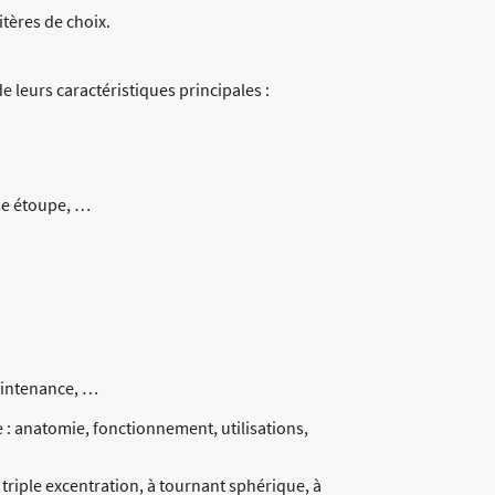
itères de choix.
e leurs caractéristiques principales :
se étoupe, …
aintenance, …
e : anatomie, fonctionnement, utilisations,
 triple excentration, à tournant sphérique, à