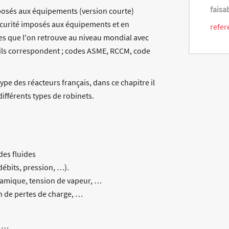
faisa
mposés aux équipements (version courte)
sécurité imposés aux équipements et en
refer
odes que l'on retrouve au niveau mondial avec
i ils correspondent ; codes ASME, RCCM, code
pe des réacteurs français, dans ce chapitre il
ifférents types de robinets.
es fluides
débits, pression, …).
namique, tension de vapeur, …
n de pertes de charge, …
, …