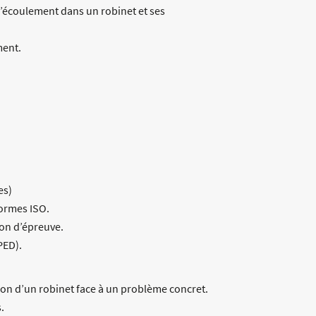
’écoulement dans un robinet et ses
ment.
es)
normes ISO.
ion d’épreuve.
PED).
ion d’un robinet face à un problème concret.
.