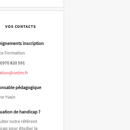
VOS CONTACTS
ignements inscription
ce Formation
0)970 820 591
ation@cetim.fr
onsable pédagogique
ne Yvain
tuation de handicap ?
lter notre référent
cap pour étudier la