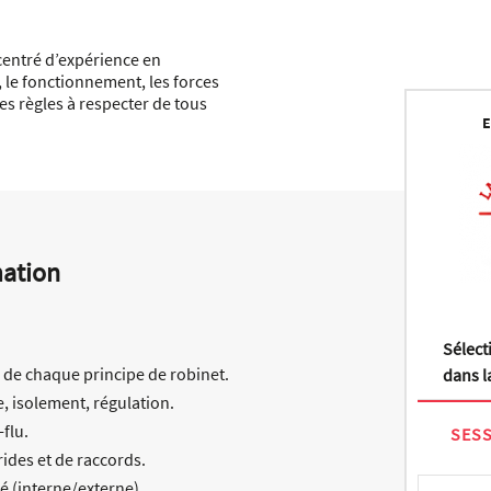
centré d’expérience en
, le fonctionnement, les forces
 les règles à respecter de tous
E
mation
Sélect
re de chaque principe de robinet.
dans la
, isolement, régulation.
a-flu.
SESS
rides et de raccords.
té (interne/externe).