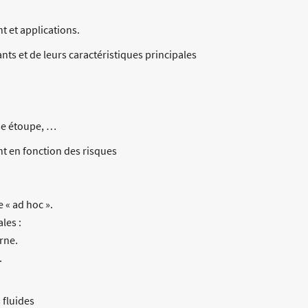
 et applications.
nts et de leurs caractéristiques principales
se étoupe, …
t en fonction des risques
e « ad hoc ».
les :
rne.
.
fluides