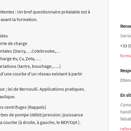
attentes : Un bref questionnaire préalable est à
 avant la formation.
Rense
ides
Servi
erte de charge
+33 (
mentales (Darcy, …Colebrooke,…
form
charge Kv, Cv, Zeta, …
ariations (tartre, bouchage,…..)
Resp
d’une courbe d’un réseau existant à partir
Etien
 ; loi de Bernoulli. Applications pratiques.
En si
aulique.
Consu
es centrifuges (Rappels)
handi
ourbes de pompe (débit/pression /puissance
faisa
courbe (à droite, à gauche, le BEP/Opt ).
refer