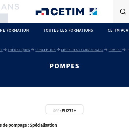
NE FORMATION
TOUTES LES FORMATIONS
CETIM AC
IL
THÉMATIQUES
CONCEPTION
CHOIX DES TECHNOLOGIES
POMPES
P
POMPES
EU271+
REF :
ns de pompage : Spécialisation