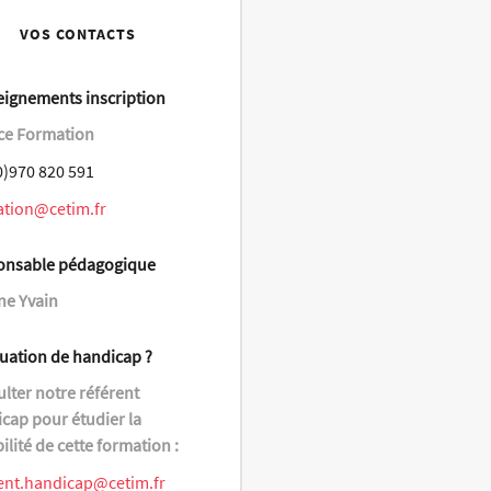
VOS CONTACTS
ignements inscription
ce Formation
0)970 820 591
ation@cetim.fr
onsable pédagogique
ne Yvain
tuation de handicap ?
lter notre référent
cap pour étudier la
bilité de cette formation :
ent.handicap@cetim.fr