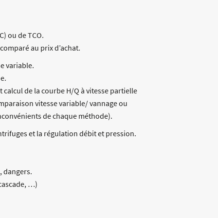
CC) ou de TCO.
 comparé au prix d’achat.
e variable.
de.
 calcul de la courbe H/Q à vitesse partielle
omparaison vitesse variable/ vannage ou
inconvénients de chaque méthode).
rifuges et la régulation débit et pression.
, dangers.
cascade, …)