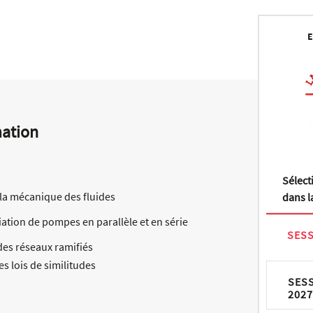
E
mation
Sélect
e la mécanique des fluides
dans la
iation de pompes en parallèle et en série
SESS
 des réseaux ramifiés
es lois de similitudes
SES
2027