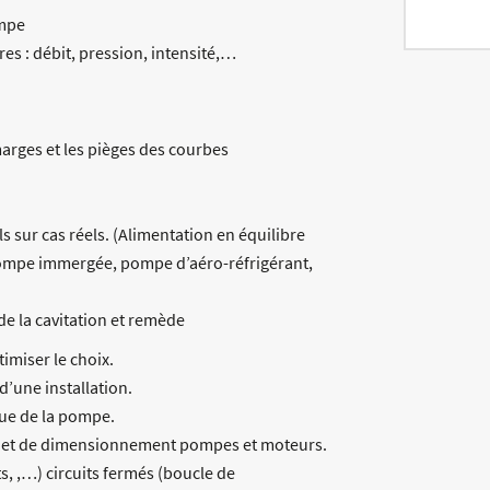
ompe
s : débit, pression, intensité,…
arges et les pièges des courbes
s sur cas réels. (Alimentation en équilibre
pompe immergée, pompe d’aéro-réfrigérant,
 de la cavitation et remède
imiser le choix.
’une installation.
que de la pompe.
ix et de dimensionnement pompes et moteurs.
ts, ,…) circuits fermés (boucle de