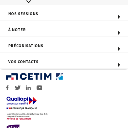
des calculs réalisés
NOS SESSIONS
Méthodes pédagogiques
Méthode pédagogique alternant
À NOTER
théorie et pratique au travers d’études
de cas ou de travaux dirigés.
PRÉCONISATIONS
Compétences visées
Savoir calculer des engrenages
VOS CONTACTS
métalliques à axes parallèles, des
arbres et des roulements en utilisant le
logiciel KISSsoft
Moyens d'évaluation
• Questionnaire final de type QCM
• Travaux pratiques tout au long de la
formation sur le module engrenage
cylindrique et sur le module arbre et
roulements, sur des cas concrets
industriels (fournis par les stagiaires et