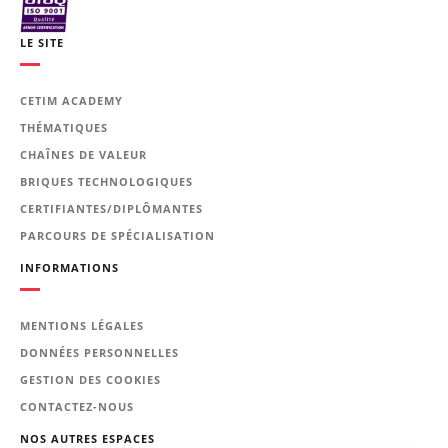
le formateur)
• Exercice à la fin de la formation
LE SITE
Profil du formateur
Formateur expert technique dans le
CETIM ACADEMY
domaine, intervenant dans des
THÉMATIQUES
missions de conseil et d’assistances
CHAÎNES DE VALEUR
techniques en entreprise.
BRIQUES TECHNOLOGIQUES
Personnel concerné
CERTIFIANTES/DIPLÔMANTES
Ingénieurs et techniciens de bureaux
PARCOURS DE SPÉCIALISATION
d'études et des services méthodes
concernés par le calcul des
INFORMATIONS
engrenages, arbres et paliers à
roulements de réducteurs à axes
parallèles.
MENTIONS LÉGALES
DONNÉES PERSONNELLES
Prérequis
GESTION DES COOKIES
Avoir des connaissances générales en
CONTACTEZ-NOUS
mécanique et plus particulièrement en
conception des ensembles à
NOS AUTRES ESPACES