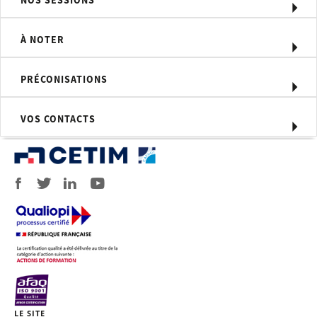
NOS SESSIONS
Exercices pratiques effectués par le
participant : analyse de la qualité des
assemblages (contrôle visuel des
À NOTER
soudures, macroscopies, pliages…) et
actions correctives.
Démonstrations pratiques
PRÉCONISATIONS
commentées
Exposés technologiques illustrés par
des moyens audiovisuels.
VOS CONTACTS
Compétences visées
Réaliser des soudures TIG et être
capable d’assurer les actions
correctives en cas de défauts.
Moyens d'évaluation
Attestation d’évaluation des
compétences.
Evaluation en cours de formation par
des essais destructifs ou non
destructifs (macro, pliages,
ressuage…).
LE SITE