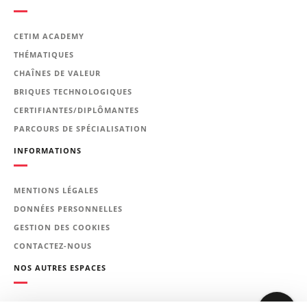
QUALIFICATIONS DE SOUDEUR à
déterminer en fonction de votre
production :
CETIM ACADEMY
ASAP/AQUAP NF EN ISO 9606-1, NF EN
THÉMATIQUES
ISO 9606-2, CPCU, ATG B 540.9 GDF, AIR
CHAÎNES DE VALEUR
0191 Edition 2 et NF EN ISO 24394,
ASME IX...
BRIQUES TECHNOLOGIQUES
CERTIFIANTES/DIPLÔMANTES
Profil du formateur
PARCOURS DE SPÉCIALISATION
Spécialiste international en soudage
INFORMATIONS
(IWS)
Personnel concerné
MENTIONS LÉGALES
Ce stage s’adresse aux soudeurs,
tuyauteurs, chaudronniers, carrossiers
DONNÉES PERSONNELLES
et personnel d’entretien qui souhaitent
GESTION DES COOKIES
s’initier, se perfectionner ou se
CONTACTEZ-NOUS
spécialiser en soudage TIG.
NOS AUTRES ESPACES
Prérequis
Bonne prédisposition au travail