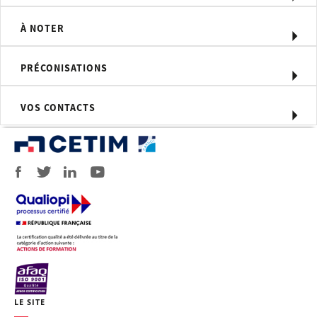
Compétences visées
À NOTER
Réaliser des assemblages TP1 de type
aéronautique en soudage TIG suivant
PRÉCONISATIONS
NF EN ISO 24394
Moyens d'évaluation
VOS CONTACTS
Evaluation en cours de formation par
des essais destructifs ou non
destructifs (macro, pliages,
ressuage…)
Attestation d’évaluation des
compétences
Qualification de soudeur selon NF EN
ISO 24394
Profil du formateur
Formateur technicien en soudage / IWS
(Spécialiste International en soudage)
LE SITE
Personnel concerné