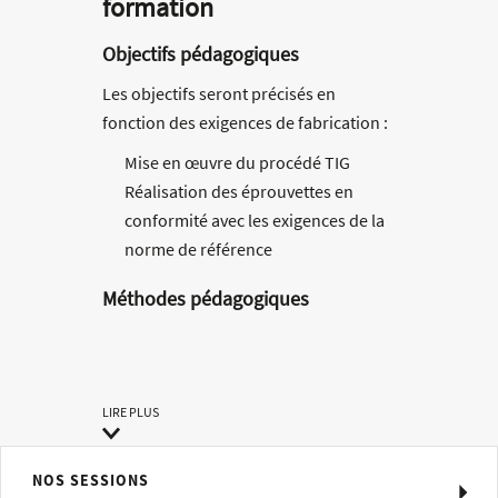
formation
Objectifs pédagogiques
Les objectifs seront précisés en
fonction des exigences de fabrication :
Mise en œuvre du procédé TIG
Réalisation des éprouvettes en
conformité avec les exigences de la
norme de référence
Méthodes pédagogiques
Evaluation permanente par le
formateur des exercices pratiques
effectués par le participant
Formation personnalisée et
LIRE PLUS
individualisée
Démonstrations pratiques
commentées
NOS SESSIONS
Exposés technologiques