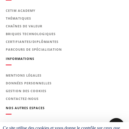
Soudeurs TIG du secteur aéronautique
CETIM ACADEMY
Prérequis
THÉMATIQUES
Bonnes aptitudes gestuelles et bonne
CHAÎNES DE VALEUR
acuité visuelle. Pièces à fournir : (Pièce
BRIQUES TECHNOLOGIQUES
d’identité, N° de sécurité sociale, Un
certificat d’acuité visuelle de près,
CERTIFIANTES/DIPLÔMANTES
selon l’échelle de Parinaud 2 (P2),
PARCOURS DE SPÉCIALISATION
délivrée par un personnel du corps
médical)
INFORMATIONS
Le programme de la
MENTIONS LÉGALES
formation
DONNÉES PERSONNELLES
GESTION DES COOKIES
En fonction des acquis des participants
CONTACTEZ-NOUS
et des objectifs de la formation, chacun
NOS AUTRES ESPACES
évoluera à son rythme dans la
progression pédagogique suivante
PLATEFORME CETIM LEARNING
Ce site utilise des cookies et vous donne le contrôle sur ceux que
FORMATION TECHNOLOGIQUE :