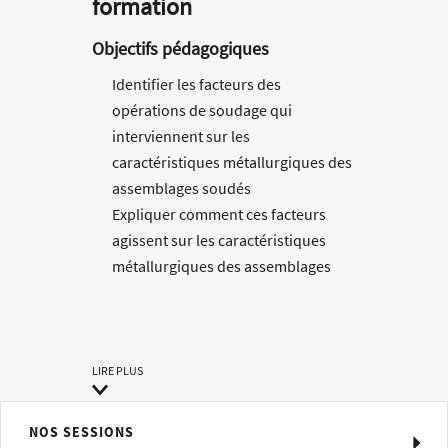
formation
Objectifs pédagogiques
Identifier les facteurs des
opérations de soudage qui
interviennent sur les
caractéristiques métallurgiques des
assemblages soudés
Expliquer comment ces facteurs
agissent sur les caractéristiques
métallurgiques des assemblages
soudés et leurs propriétés
mécaniques
Évaluer les risques métallurgiques
liés au soudage des aciers non
LIRE PLUS
alliés, faiblement alliés et
inoxydables : risques de fissuration,
NOS SESSIONS