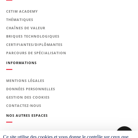
opératoires de soudage
Moyens d'évaluation
CETIM ACADEMY
THÉMATIQUES
QCM
CHAÎNES DE VALEUR
Profil du formateur
BRIQUES TECHNOLOGIQUES
Ingénieur International en Soudage,
CERTIFIANTES/DIPLÔMANTES
intervenant dans des missions de
PARCOURS DE SPÉCIALISATION
conseil et d’assistance technique en
entreprise.
INFORMATIONS
Formateur expert technique dans le
domaine du choix des matériaux et de
leurs traitements, intervenant dans des
MENTIONS LÉGALES
missions de conseil et d’assistances
DONNÉES PERSONNELLES
techniques en entreprise.
GESTION DES COOKIES
Personnel concerné
CONTACTEZ-NOUS
Chargés d'affaires, ingénieurs et
NOS AUTRES ESPACES
techniciens des services méthodes,
fabrication, inspection, contrôle et
qualité.
PLATEFORME CETIM LEARNING
Ce site utilise des cookies et vous donne le contrôle sur ceux que