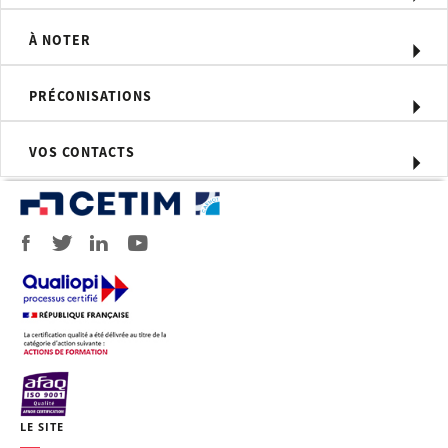
risques de dégradation des
propriétés d’emploi
À NOTER
Identifier des solutions pour
optimiser un mode opératoire de
PRÉCONISATIONS
soudage afin de s’affranchir de ces
risques métallurgiques
VOS CONTACTS
Méthodes pédagogiques
Exposé technique alternant théorie,
études de cas, agrémenté d'échanges
et de questionnements avec les
stagiaires.
Pas de travaux pratiques.
Compétences visées
Résoudre des problématiques en
soudabilité métallurgique des aciers
non alliés, faiblement alliés et
LE SITE
inoxydables en agissant sur les modes