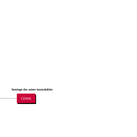
Inertage des aciers inoxydables
CDS06