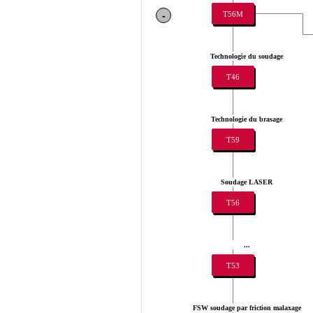
T56M
-
Technologie du soudage
T46
Technologie du brasage
T59
Soudage LASER
T56
...
T53
FSW soudage par friction malaxage