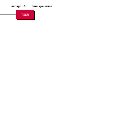
Soudage LASER fines épaisseurs
T56B