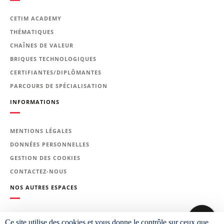
Le programme de la
CETIM ACADEMY
formation
THÉMATIQUES
CHAÎNES DE VALEUR
Rappel des principaux mécanismes
BRIQUES TECHNOLOGIQUES
de transformation lors du chauffage
CERTIFIANTES/DIPLÔMANTES
et du refroidissement des alliages
PARCOURS DE SPÉCIALISATION
fer-carbone selon leur composition
INFORMATIONS
chimique
Les recuits, justifications, relations
structures et propriétés
MENTIONS LÉGALES
Ecrouissage - l’austénitisation :
DONNÉES PERSONNELLES
rôle, conditions, choix selon les
GESTION DES COOKIES
nuances - Différents types de
CONTACTEZ-NOUS
recuits - Traitement de
NOS AUTRES ESPACES
normalisation - Défauts
Les mécanismes de durcissement
PLATEFORME CETIM LEARNING
Ce site utilise des cookies et vous donne le contrôle sur ceux que