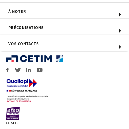
Compétences visées
À NOTER
Maîtriser la mise en œuvre et la
surveillance des traitements
thermiques
PRÉCONISATIONS
Moyens d'évaluation
Quiz/QCM
VOS CONTACTS
Profil du formateur
André Mulot, ingénieur métallurgiste
avec une longue expérience sur les
procédés et équipements de
traitements thermiques.
Personnel concerné
Tous niveaux avec quelques bases
techniques .
Prérequis
Aucun prérequis technique
LE SITE