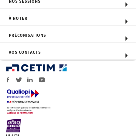
NOS SESSIONS
Moyens d'évaluation
À NOTER
QCM
Profil du formateur
PRÉCONISATIONS
Formateur expert technique dans le
domaine de la corrosion et de la
VOS CONTACTS
protection anti-corrosion, intervenant
dans des missions de conseil et
d’assistances techniques en entreprise,
avec l'appui d'experts en traitements
de surface.
Personnel concerné
Ingénieurs et techniciens de bureaux
d'études et des services de
maintenance.
Prérequis
Aucun prérequis technique
LE SITE