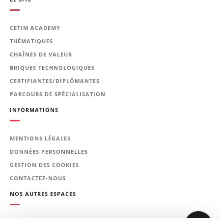
Le programme de la
formation
CETIM ACADEMY
THÉMATIQUES
Généralités
CHAÎNES DE VALEUR
Connaissances de base sur la
BRIQUES TECHNOLOGIQUES
corrosion.
CERTIFIANTES/DIPLÔMANTES
Les différentes formes de
PARCOURS DE SPÉCIALISATION
corrosion : identification,
INFORMATIONS
recherche des causes et
prévention.
MENTIONS LÉGALES
Comportement des matériaux
DONNÉES PERSONNELLES
métalliques vis-à-vis de la corrosion
GESTION DES COOKIES
Analyse détaillée du
CONTACTEZ-NOUS
comportement des alliages
NOS AUTRES ESPACES
suivants :
aciers au carbone ;