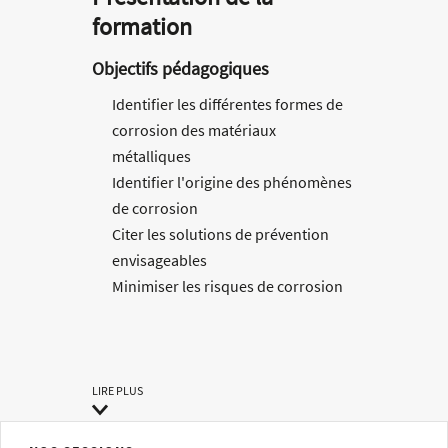
formation
Objectifs pédagogiques
Identifier les différentes formes de
corrosion des matériaux
métalliques
Identifier l'origine des phénomènes
de corrosion
Citer les solutions de prévention
envisageables
Minimiser les risques de corrosion
dès la conception d'un équipement
Méthodes pédagogiques
LIRE PLUS
Méthode pédagogique alternant
théorie et pratique au travers d’études
de cas ou de travaux dirigés.