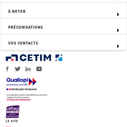
de cas ou de travaux dirigés.
Compétences visées
À NOTER
Choisir ses protections anticorrosion
en fonction des conditions d'utilisation
PRÉCONISATIONS
de ses produits.
Moyens d'évaluation
VOS CONTACTS
QCM
Profil du formateur
Formateur expert technique dans le
domaine de la corrosion et de la
protection anticorrosion, intervenant
dans des missions de conseil et
d’assistances techniques en entreprise,
avec l'appui d'experts dans le domaine
du traitement de surface.
Personnel concerné
LE SITE
Ingénieurs et techniciens de bureaux