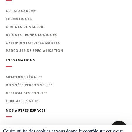
d'études et des services méthodes,
qualité et maintenance.
CETIM ACADEMY
Prérequis
THÉMATIQUES
Aucun prérequis technique
CHAÎNES DE VALEUR
BRIQUES TECHNOLOGIQUES
Le programme de la
CERTIFIANTES/DIPLÔMANTES
formation
PARCOURS DE SPÉCIALISATION
INFORMATIONS
Rappels sur la corrosion
Analyse des conditions de
MENTIONS LÉGALES
fonctionnement de l'équipement ou
DONNÉES PERSONNELLES
du composant
GESTION DES COOKIES
Étude du cahier des charges.
CONTACTEZ-NOUS
Évaluation de la corrosivité du
milieu.
NOS AUTRES ESPACES
Études de cas.
Les traitements de surface
PLATEFORME CETIM LEARNING
Ce site utilise des cookies et vous donne le contrôle sur ceux que