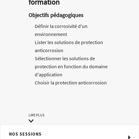
formation
Objectifs pédagogiques
Définir la corrosivité d'un
environnement
Lister les solutions de protection
anticorrosion
Sélectionner les solutions de
protection en fonction du domaine
d'application
Choisir la protection anticorrosion
la plus adaptée aux conditions
d'utilisation en service
Méthodes pédagogiques
LIRE PLUS
Méthode pédagogique alternant
théorie et pratique au travers d’études
NOS SESSIONS