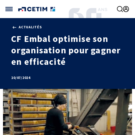
Gérer vos préférences de cookies
ACTUALITÉS
CETIM FRANCE
CF Embal optimise son
FRANCE (ACTUEL)
organisation pour gagner
AGENDA
INTERNATIONAL
ACTUALITÉS
CETIM MATCOR (ASIE)
en efficacité
CETIM INFOS
VIDÉOS
CETIM ALLEMAGNE
IMPLANTATIONS
NOUS REJOINDRE
10/07/2024
NOUS CONTACTER
MÉCATHÈQUE, LA BASE DE CONNAISSANCES