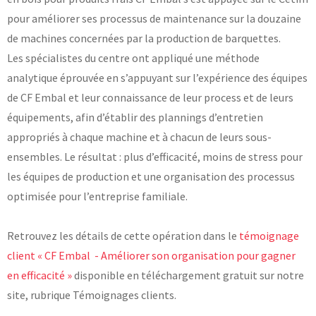
pour améliorer ses processus de maintenance sur la douzaine
Laboratoires communs
Carnot
de machines concernées par la production de barquettes.
AGRÉMENTS ET RECONNAISSANCES QSE
Fondation Cetim
Les spécialistes du centre ont appliqué une méthode
Publications scientifiques
Librairie
analytique éprouvée en s’appuyant sur l’expérience des équipes
Certifications qualité
Cofrac Étalonnage
de CF Embal et leur connaissance de leur process et de leurs
QUI SOMMES-NOUS ?
Cofrac Essai
équipements, afin d’établir des plannings d’entretien
MASE
Notifications CE
appropriés à chaque machine et à chacun de leurs sous-
Le Cetim en bref
Agréments internationaux
ensembles. Le résultat : plus d’efficacité, moins de stress pour
Nos valeurs
Agrément ministériel
Gouvernance
Certifications Cofrend
Information pratiques
les équipes de production et une organisation des processus
Rapports - Publications
Mentions légales
optimisée pour l’entreprise familiale.
Vidéo de présentation
Historique
Données personnelles
Charte développement durable
Conditions générales de vente
Égalité Femmes/Hommes
Retrouvez les détails de cette opération dans le
témoignage
Avis d'achat
client « CF Embal - Améliorer son organisation pour gagner
en efficacité »
disponible en téléchargement gratuit sur notre
site, rubrique Témoignages clients.