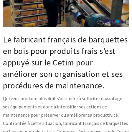
Base documentaire
TOUTES NOS SOLUTIONS ET PRESTATIONS
Le fabricant français de barquettes
Essais – contrôles – mesures
Ingénierie produits / procédés
NOS FORMATIONS CETIM ACADEMY®
en bois pour produits frais s’est
Conseil et Expertises
Analyse de défaillance
appuyé sur le Cetim pour
Témoignages Clients
Thématiques
Briques technologiques
améliorer son organisation et ses
NOS LOGICIELS
Chaînes de valeur
Qualifiantes / certifiantes
procédures de maintenance.
Parcours de spécialisation
Logiciels métiers
A distance
Logiciels de calcul
A l'international
Qui veut produire plus doit s’attendre à solliciter davantage
APPUI À L’INDUSTRIE
Aide au chiffrage
Bases de données
ses équipements et donc à intensifier ses actions de
maintenance pour préserver ou améliorer sa productivité.
Programmes régionaux
Normalisation
Confrontée à cette situation, fabricant français de barquettes
RECHERCHE
Technologies Prioritaires 2030
en bois pour produits frais CF Embal s’est appuyée sur le Cetim