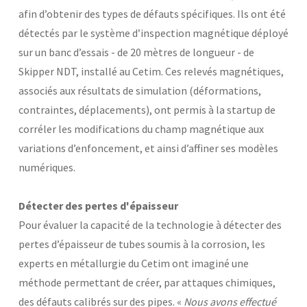
afin d’obtenir des types de défauts spécifiques. Ils ont été
Laboratoires communs
détectés par le système d’inspection magnétique déployé
Carnot
AGRÉMENTS ET RECONNAISSANCES QSE
Fondation Cetim
sur un banc d’essais - de 20 mètres de longueur - de
Publications scientifiques
Skipper NDT, installé au Cetim. Ces relevés magnétiques,
Librairie
Certifications qualité
associés aux résultats de simulation (déformations,
Cofrac Étalonnage
QUI SOMMES-NOUS ?
Cofrac Essai
contraintes, déplacements), ont permis à la startup de
MASE
corréler les modifications du champ magnétique aux
Notifications CE
Le Cetim en bref
Agréments internationaux
variations d’enfoncement, et ainsi d’affiner ses modèles
Nos valeurs
Agrément ministériel
Gouvernance
numériques.
Certifications Cofrend
Information pratiques
Rapports - Publications
Mentions légales
Vidéo de présentation
Historique
Détecter des pertes d'épaisseur
Données personnelles
Charte développement durable
Pour évaluer la capacité de la technologie à détecter des
Conditions générales de vente
Égalité Femmes/Hommes
pertes d’épaisseur de tubes soumis à la corrosion, les
Avis d'achat
experts en métallurgie du Cetim ont imaginé une
méthode permettant de créer, par attaques chimiques,
des défauts calibrés sur des pipes. «
Nous avons effectué