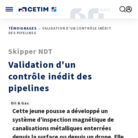
Gérer vos préférences de cookies
CETIM FRANCE
TÉMOIGNAGES
→ VALIDATION D'UN CONTRÔLE INÉDIT
DES PIPELINES
FRANCE (ACTUEL)
AGENDA
Skipper NDT
INTERNATIONAL
ACTUALITÉS
CETIM MATCOR (ASIE)
CETIM INFOS
Validation d'un
VIDÉOS
CETIM ALLEMAGNE
IMPLANTATIONS
contrôle inédit des
NOUS REJOINDRE
pipelines
NOUS CONTACTER
Oil & Gas
Cette jeune pousse a développé un
système d’inspection magnétique de
canalisations métalliques enterrées
MÉCATHÈQUE, LA BASE DE CONNAISSANCES
depuis la surface ou depuis un drone. Elle