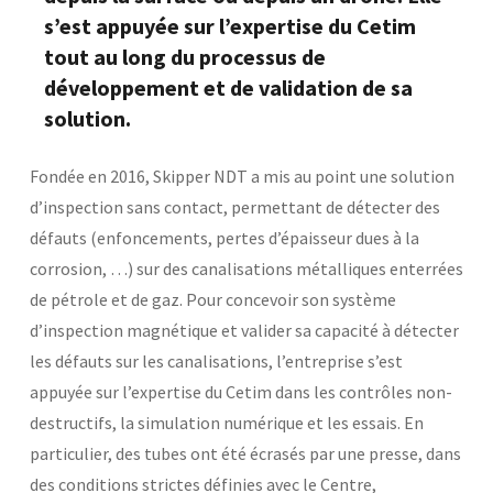
s’est appuyée sur l’expertise du Cetim
Base documentaire
tout au long du processus de
développement et de validation de sa
TOUTES NOS SOLUTIONS ET PRESTATIONS
solution.
Essais – contrôles – mesures
Ingénierie produits / procédés
Fondée en 2016, Skipper NDT a mis au point une solution
NOS FORMATIONS CETIM ACADEMY®
Conseil et Expertises
Analyse de défaillance
d’inspection sans contact, permettant de détecter des
Témoignages Clients
défauts (enfoncements, pertes d’épaisseur dues à la
Thématiques
Briques technologiques
corrosion, …) sur des canalisations métalliques enterrées
NOS LOGICIELS
Chaînes de valeur
de pétrole et de gaz. Pour concevoir son système
Qualifiantes / certifiantes
Parcours de spécialisation
d’inspection magnétique et valider sa capacité à détecter
Logiciels métiers
A distance
Logiciels de calcul
A l'international
les défauts sur les canalisations, l’entreprise s’est
APPUI À L’INDUSTRIE
Aide au chiffrage
appuyée sur l’expertise du Cetim dans les contrôles non-
Bases de données
destructifs, la simulation numérique et les essais. En
Programmes régionaux
Normalisation
particulier, des tubes ont été écrasés par une presse, dans
RECHERCHE
Technologies Prioritaires 2030
des conditions strictes définies avec le Centre,