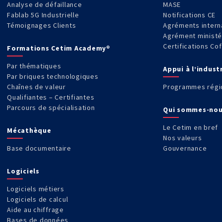
Analyse de défaillance
MASE
Fablab 5G Industrielle
Notifications CE
Témoignages Clients
Agréments intern
Agrément ministé
Certifications Co
Formations Cetim Academy®
Par thématiques
Appui à l’indust
Par briques technologiques
Chaînes de valeur
Programmes régi
Qualifiantes – Certifiantes
Parcours de spécialisation
Qui sommes-nou
Le Cetim en bref
Mécathèque
Nos valeurs
Base documentaire
Gouvernance
Logiciels
Logiciels métiers
Logiciels de calcul
Aide au chiffrage
Bases de données