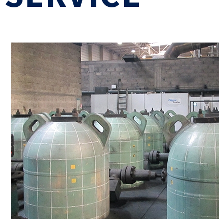
Le Cetim en bref
ns
Nos valeurs
Gouvernance
Rapports - Publications
fiques
Vidéo de présentation
Historique
Charte développement durable
Égalité Femmes/Hommes