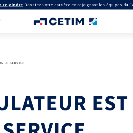
s rejoindre
-
Boostez votre carrière en rejoignant les équipes du C
AGRÉMENTS ET RECONNAISSANCES
R LE SERVICE
QSE
Certifications qualité
Cofrac Étalonnage
Cofrac Essai
ULATEUR EST
MASE
IE
Notifications CE
Agréments internationaux
aux
Agrément ministériel
Certifications Cofrend
aires 2030
 SERVICE
QUI SOMMES-NOUS ?