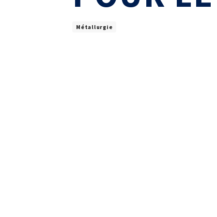
Laboratoires commu
NOS FORMATIONS CETIM ACADEMY®
Carnot
Fondation Cetim
Thématiques
Métallurgie
Publications scienti
Briques technologiques
Librairie
Chaînes de valeur
Qualifiantes / certifiantes
Parcours de spécialisation
A distance
A l'international