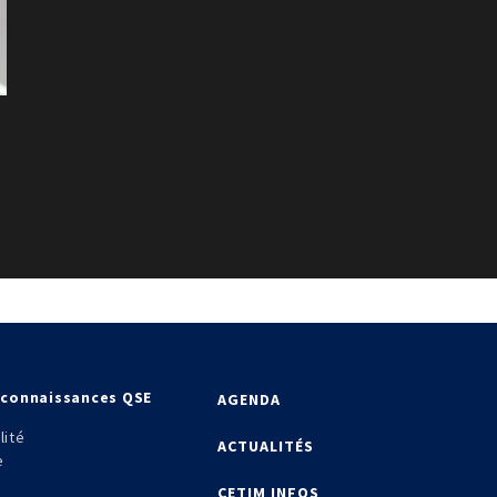
econnaissances QSE
AGENDA
lité
ACTUALITÉS
e
CETIM INFOS