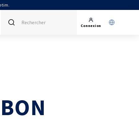
etim.
Connexion
FRANCE (ACTUEL)
INTERNATIONAL
CETIM MATCOR (ASIE)
AGENDA
CETIM ALLEMAGNE
ACTUALITÉS
CETIM INFOS
VIDÉOS
 BON
IMPLANTATIONS
NOUS REJOINDRE
NOUS CONTACTER