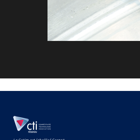
Le Cetim est labellisé Carnot