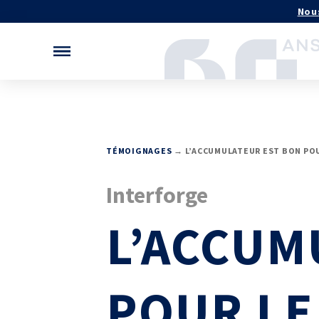
Gérer vos préférences de cookies
Nou
MÉCATHÈQUE, LA BASE DE
NOS LOGICIELS
TÉMOIGNAGES
→ L’ACCUMULATEUR EST BON POU
Logiciels métiers
CONNAISSANCES
Logiciels de calcul
Base documentaire
Interforge
Aide au chiffrage
Bases de données
TOUTES NOS SOLUTIONS ET
L’ACCUM
APPUI À L’INDUSTR
PRESTATIONS
Programmes région
Essais – contrôles – mesures
Normalisation
Ingénierie produits / procédés
Technologies Priorit
Conseil et Expertises
POUR LE
Analyse de défaillance
Témoignages Clients
RECHERCHE