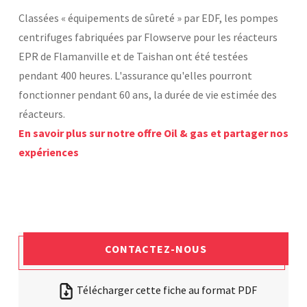
Classées « équipements de sûreté » par EDF, les pompes
Laboratoires communs
Carnot
centrifuges fabriquées par Flowserve pour les réacteurs
AGRÉMENTS ET RECONNAISSANCES QSE
Fondation Cetim
EPR de Flamanville et de Taishan ont été testées
Publications scientifiques
Librairie
pendant 400 heures. L'assurance qu'elles pourront
Certifications qualité
Cofrac Étalonnage
fonctionner pendant 60 ans, la durée de vie estimée des
QUI SOMMES-NOUS ?
Cofrac Essai
réacteurs.
MASE
Notifications CE
En savoir plus sur notre offre Oil & gas et partager nos
Le Cetim en bref
Agréments internationaux
expériences
Nos valeurs
Agrément ministériel
Gouvernance
Certifications Cofrend
Information pratiques
Rapports - Publications
Mentions légales
Vidéo de présentation
Historique
Données personnelles
Charte développement durable
Conditions générales de vente
Égalité Femmes/Hommes
Avis d'achat
CONTACTEZ-NOUS
Télécharger cette fiche au format PDF