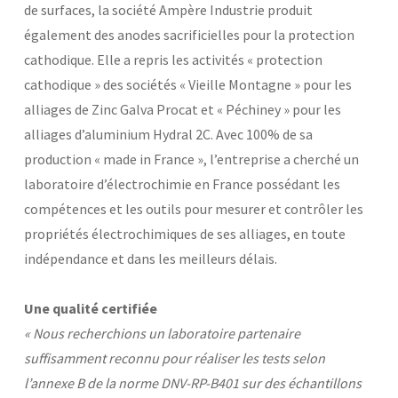
de surfaces, la société Ampère Industrie produit
Laboratoires communs
également des anodes sacrificielles pour la protection
Carnot
AGRÉMENTS ET RECONNAISSANCES QSE
cathodique. Elle a repris les activités « protection
Fondation Cetim
Publications scientifiques
cathodique » des sociétés « Vieille Montagne » pour les
Librairie
Certifications qualité
alliages de Zinc Galva Procat et « Péchiney » pour les
Cofrac Étalonnage
alliages d’aluminium Hydral 2C. Avec 100% de sa
QUI SOMMES-NOUS ?
Cofrac Essai
MASE
production « made in France », l’entreprise a cherché un
Notifications CE
Le Cetim en bref
laboratoire d’électrochimie en France possédant les
Agréments internationaux
Nos valeurs
Agrément ministériel
compétences et les outils pour mesurer et contrôler les
Gouvernance
Certifications Cofrend
Information pratiques
Rapports - Publications
propriétés électrochimiques de ses alliages, en toute
Mentions légales
Vidéo de présentation
indépendance et dans les meilleurs délais.
Historique
Données personnelles
Charte développement durable
Conditions générales de vente
Égalité Femmes/Hommes
Une qualité certifiée
Avis d'achat
« Nous recherchions un laboratoire partenaire
suffisamment reconnu pour réaliser les tests selon
l’annexe B de la norme DNV-RP-B401 sur des échantillons