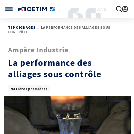
Gérer vos préférences de cookies
CETIM FRANCE
TÉMOIGNAGES
→ LA PERFORMANCE DES ALLIAGES SOUS
CONTRÔLE
FRANCE (ACTUEL)
AGENDA
Ampère Industrie
INTERNATIONAL
ACTUALITÉS
CETIM MATCOR (ASIE)
CETIM INFOS
La performance des
VIDÉOS
CETIM ALLEMAGNE
IMPLANTATIONS
alliages sous contrôle
NOUS REJOINDRE
NOUS CONTACTER
Matières premières
MÉCATHÈQUE, LA BASE DE CONNAISSANCES