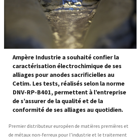
Base documentaire
TOUTES NOS SOLUTIONS ET PRESTATIONS
Essais – contrôles – mesures
Ingénierie produits / procédés
NOS FORMATIONS CETIM ACADEMY®
Conseil et Expertises
Ampère Industrie a souhaité confier la
Analyse de défaillance
Témoignages Clients
caractérisation électrochimique de ses
Thématiques
alliages pour anodes sacrificielles au
Briques technologiques
NOS LOGICIELS
Chaînes de valeur
Cetim. Les tests, réalisés selon la norme
Qualifiantes / certifiantes
Parcours de spécialisation
DNV-RP-B401, permettent à l’entreprise
Logiciels métiers
A distance
de s’assurer de la qualité et de la
Logiciels de calcul
A l'international
APPUI À L’INDUSTRIE
Aide au chiffrage
conformité de ses alliages au quotidien.
Bases de données
Programmes régionaux
Premier distributeur européen de matières premières et
Normalisation
RECHERCHE
Technologies Prioritaires 2030
de métaux non-ferreux pour l’industrie et le traitement