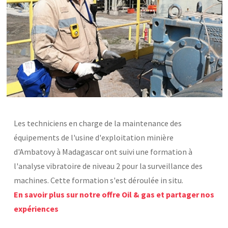
Base documentaire
TOUTES NOS SOLUTIONS ET PRESTATIONS
Essais – contrôles – mesures
Ingénierie produits / procédés
NOS FORMATIONS CETIM ACADEMY®
Conseil et Expertises
Analyse de défaillance
Témoignages Clients
Thématiques
Briques technologiques
Les techniciens en charge de la maintenance des
NOS LOGICIELS
Chaînes de valeur
équipements de l'usine d'exploitation minière
Qualifiantes / certifiantes
Parcours de spécialisation
d'Ambatovy à Madagascar ont suivi une formation à
Logiciels métiers
A distance
Logiciels de calcul
l'analyse vibratoire de niveau 2 pour la surveillance des
A l'international
APPUI À L’INDUSTRIE
Aide au chiffrage
machines. Cette formation s'est déroulée in situ.
Bases de données
En savoir plus sur notre offre Oil & gas et partager nos
Programmes régionaux
expériences
Normalisation
RECHERCHE
Technologies Prioritaires 2030