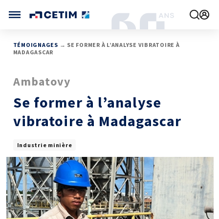
Gérer vos préférences de cookies
CETIM FRANCE
TÉMOIGNAGES
→ SE FORMER À L’ANALYSE VIBRATOIRE À
MADAGASCAR
FRANCE (ACTUEL)
AGENDA
Ambatovy
INTERNATIONAL
ACTUALITÉS
CETIM MATCOR (ASIE)
CETIM INFOS
Se former à l’analyse
VIDÉOS
CETIM ALLEMAGNE
IMPLANTATIONS
vibratoire à Madagascar
NOUS REJOINDRE
NOUS CONTACTER
Industrie minière
MÉCATHÈQUE, LA BASE DE CONNAISSANCES