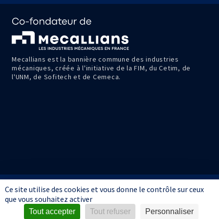
Mecallians est la bannière commune des industries
mécaniques, créée à l'initiative de la FIM, du Cetim, de
l'UNM, de Sofitech et de Cemeca.
Ce site utilise des cookies et vous donne le contrôle sur ceux
Informations
Mentions
Données
Conditions
Avis
que vous souhaitez activer
pratiques
légales
personnelles
générales de
d'achat
Tout accepter
Tout refuser
Personnaliser