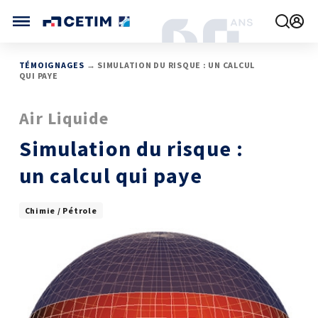
Gérer vos préférences de cookies
CETIM FRANCE
TÉMOIGNAGES
→ SIMULATION DU RISQUE : UN CALCUL
QUI PAYE
FRANCE (ACTUEL)
AGENDA
Air Liquide
INTERNATIONAL
ACTUALITÉS
CETIM MATCOR (ASIE)
CETIM INFOS
Simulation du risque :
VIDÉOS
CETIM ALLEMAGNE
IMPLANTATIONS
un calcul qui paye
NOUS REJOINDRE
NOUS CONTACTER
Chimie / Pétrole
MÉCATHÈQUE, LA BASE DE CONNAISSANCES