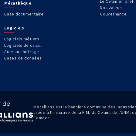
Le Cetim en bref
Mécathèque
Nos valeurs
Base documentaire
Gouvernance
Logiciels
Logiciels métiers
Logiciels de calcul
Aide au chiffrage
Bases de données
Mecallians est la bannière commune des industri
créée à l'initiative de la FIM, du Cetim, de l'UNM, 
Cemeca.