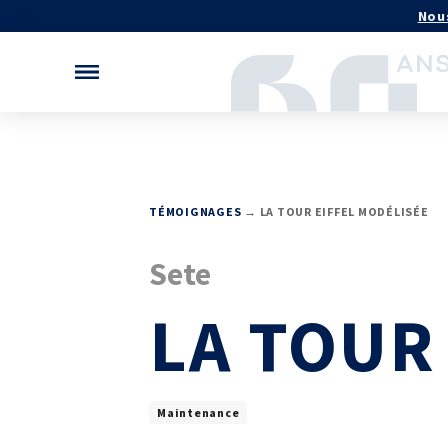
Gérer vos préférences de cookies
Nou
MÉCATHÈQUE, LA BASE DE
NOS LOGICIELS
TÉMOIGNAGES
→ LA TOUR EIFFEL MODÉLISÉE
Logiciels métiers
CONNAISSANCES
Logiciels de calcul
Base documentaire
Sete
Aide au chiffrage
Bases de données
TOUTES NOS SOLUTIONS ET
LA TOUR
APPUI À L’INDUSTR
PRESTATIONS
Programmes région
Essais – contrôles – mesures
Normalisation
Ingénierie produits / procédés
Technologies Priorit
Conseil et Expertises
Analyse de défaillance
Maintenance
Témoignages Clients
RECHERCHE