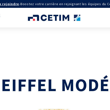
s rejoindre
-
Boostez votre carrière en rejoignant les équipes du C
AGRÉMENTS ET RECONNAISSANCES
QSE
Certifications qualité
Cofrac Étalonnage
Cofrac Essai
 EIFFEL MODÉ
MASE
IE
Notifications CE
Agréments internationaux
aux
Agrément ministériel
Certifications Cofrend
aires 2030
QUI SOMMES-NOUS ?