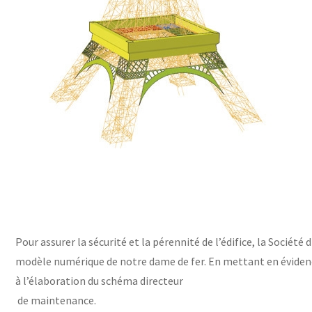
Le Cetim en bref
ns
Nos valeurs
Gouvernance
Rapports - Publications
fiques
Vidéo de présentation
Historique
Charte développement durable
Égalité Femmes/Hommes
Pour assurer la sécurité et la pérennité de l’édifice, la Société d
modèle numérique de notre dame de fer. En mettant en évidence
à l’élaboration du schéma directeur
de maintenance.