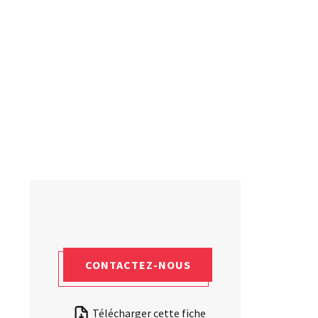
Laboratoires commu
NOS FORMATIONS CETIM ACADEMY®
Carnot
Fondation Cetim
Thématiques
Publications scienti
Briques technologiques
Librairie
Chaînes de valeur
Qualifiantes / certifiantes
Parcours de spécialisation
A distance
A l'international
CONTACTEZ-NOUS
Télécharger cette fiche