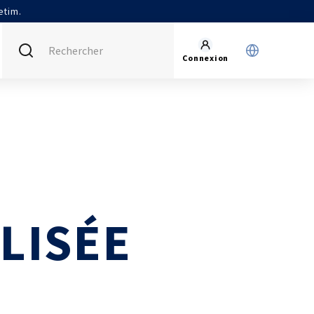
etim.
Connexion
FRANCE (ACTUEL)
INTERNATIONAL
CETIM MATCOR (ASIE)
AGENDA
CETIM ALLEMAGNE
ACTUALITÉS
CETIM INFOS
VIDÉOS
LISÉE
IMPLANTATIONS
NOUS REJOINDRE
NOUS CONTACTER