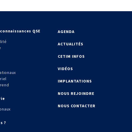
econnaissances QSE
AGENDA
lité
ACTUALITÉS
e
CETIM INFOS
VIDÉOS
ationaux
riel
IMPLANTATIONS
frend
NOUS REJOINDRE
rie
NOUS CONTACTER
onaux
s ?