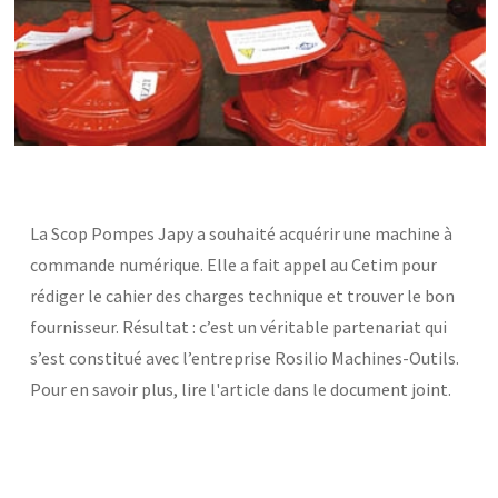
Base documentaire
TOUTES NOS SOLUTIONS ET PRESTATIONS
Essais – contrôles – mesures
Ingénierie produits / procédés
NOS FORMATIONS CETIM ACADEMY®
Conseil et Expertises
Analyse de défaillance
Témoignages Clients
La Scop Pompes Japy a souhaité acquérir une machine à
Thématiques
Briques technologiques
commande numérique. Elle a fait appel au Cetim pour
NOS LOGICIELS
Chaînes de valeur
rédiger le cahier des charges technique et trouver le bon
Qualifiantes / certifiantes
Parcours de spécialisation
fournisseur. Résultat : c’est un véritable partenariat qui
Logiciels métiers
A distance
s’est constitué avec l’entreprise Rosilio Machines-Outils.
Logiciels de calcul
A l'international
APPUI À L’INDUSTRIE
Aide au chiffrage
Pour en savoir plus, lire l'article dans le document joint.
Bases de données
Programmes régionaux
Normalisation
RECHERCHE
Technologies Prioritaires 2030