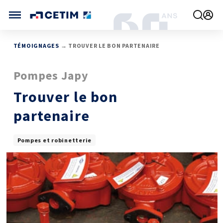
Gérer vos préférences de cookies
CETIM FRANCE
TÉMOIGNAGES
→ TROUVER LE BON PARTENAIRE
FRANCE (ACTUEL)
Pompes Japy
AGENDA
INTERNATIONAL
ACTUALITÉS
Trouver le bon
CETIM MATCOR (ASIE)
CETIM INFOS
VIDÉOS
CETIM ALLEMAGNE
partenaire
IMPLANTATIONS
NOUS REJOINDRE
NOUS CONTACTER
Pompes et robinetterie
MÉCATHÈQUE, LA BASE DE CONNAISSANCES