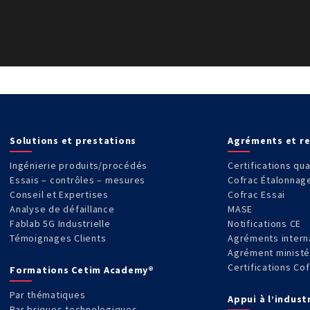
Solutions et prestations
Agréments et r
Ingénierie produits/procédés
Certifications qua
Essais – contrôles – mesures
Cofrac Étalonnag
Conseil et Expertises
Cofrac Essai
Analyse de défaillance
MASE
Fablab 5G Industrielle
Notifications CE
Témoignages Clients
Agréments intern
Agrément ministé
Certifications Co
Formations Cetim Academy®
Par thématiques
Appui à l’indust
Par briques technologiques