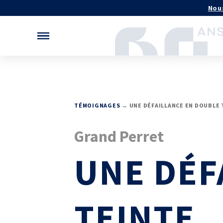
Nou
MÉCATHÈQUE, LA BASE DE
NOS LOGICIELS
TÉMOIGNAGES
→ UNE DÉFAILLANCE EN DOUBLE 
Logiciels métiers
CONNAISSANCES
Logiciels de calcul
Base documentaire
Grand Perret
Aide au chiffrage
Bases de données
TOUTES NOS SOLUTIONS ET
UNE DÉF
APPUI À L’INDUSTR
PRESTATIONS
Programmes région
Essais – contrôles – mesures
Normalisation
Ingénierie produits / procédés
Technologies Priorit
Conseil et Expertises
TEINTE
Analyse de défaillance
Témoignages Clients
RECHERCHE