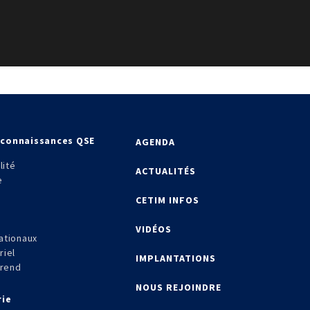
econnaissances QSE
AGENDA
lité
ACTUALITÉS
e
CETIM INFOS
VIDÉOS
ationaux
riel
IMPLANTATIONS
frend
NOUS REJOINDRE
rie