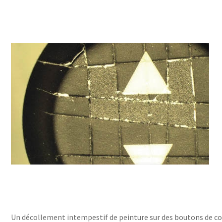
Le Cetim en bref
ns
Nos valeurs
Gouvernance
Rapports - Publications
fiques
Vidéo de présentation
Historique
Charte développement durable
Égalité Femmes/Hommes
Un décollement intempestif de peinture sur des boutons de c