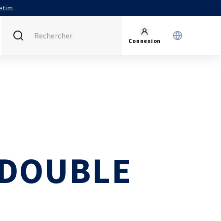
etim.
Connexion
FRANCE (ACTUEL)
INTERNATIONAL
CETIM MATCOR (ASIE)
AGENDA
CETIM ALLEMAGNE
ACTUALITÉS
CETIM INFOS
VIDÉOS
 DOUBLE
IMPLANTATIONS
NOUS REJOINDRE
NOUS CONTACTER