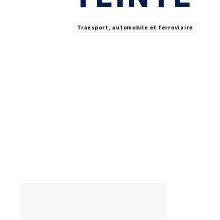
Laboratoires commu
NOS FORMATIONS CETIM ACADEMY®
Carnot
Fondation Cetim
Thématiques
Transport, automobile et ferroviaire
Publications scienti
Briques technologiques
Librairie
Chaînes de valeur
Qualifiantes / certifiantes
Parcours de spécialisation
A distance
A l'international