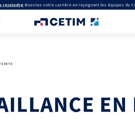
s rejoindre
-
Boostez votre carrière en rejoignant les équipes du C
AGRÉMENTS ET RECONNAISSANCES
TEINTE
QSE
Certifications qualité
Cofrac Étalonnage
Cofrac Essai
AILLANCE EN
MASE
IE
Notifications CE
Agréments internationaux
aux
Agrément ministériel
Certifications Cofrend
aires 2030
QUI SOMMES-NOUS ?