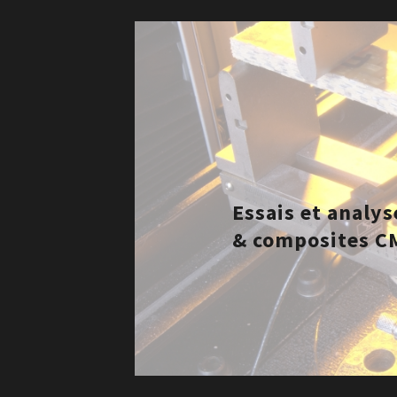
Essais et analy
& composites C
DÉCOUVRIR