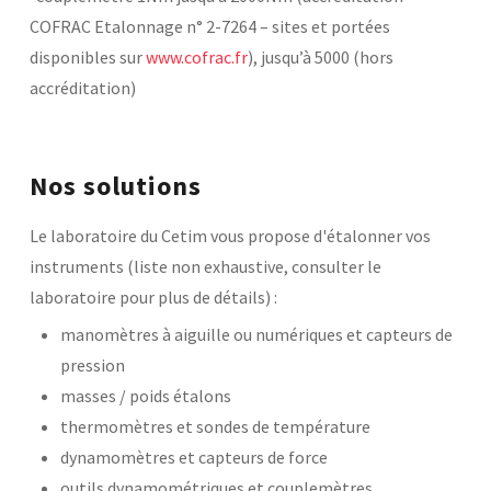
COFRAC Etalonnage n° 2-7264 – sites et portées
Laboratoires communs
Carnot
disponibles sur
www.cofrac.fr
), jusqu’à 5000 (hors
AGRÉMENTS ET RECONNAISSANCES QSE
Fondation Cetim
accréditation)
Publications scientifiques
Librairie
Certifications qualité
Cofrac Étalonnage
QUI SOMMES-NOUS ?
Cofrac Essai
Nos solutions
MASE
Notifications CE
Le Cetim en bref
Agréments internationaux
Le laboratoire du Cetim vous propose d'étalonner vos
Nos valeurs
Agrément ministériel
Gouvernance
instruments (liste non exhaustive, consulter le
Certifications Cofrend
Information pratiques
Rapports - Publications
laboratoire pour plus de détails) :
Mentions légales
Vidéo de présentation
Historique
Données personnelles
manomètres à aiguille ou numériques et capteurs de
Charte développement durable
Conditions générales de vente
Égalité Femmes/Hommes
pression
Avis d'achat
masses / poids étalons
thermomètres et sondes de température
dynamomètres et capteurs de force
outils dynamométriques et couplemètres