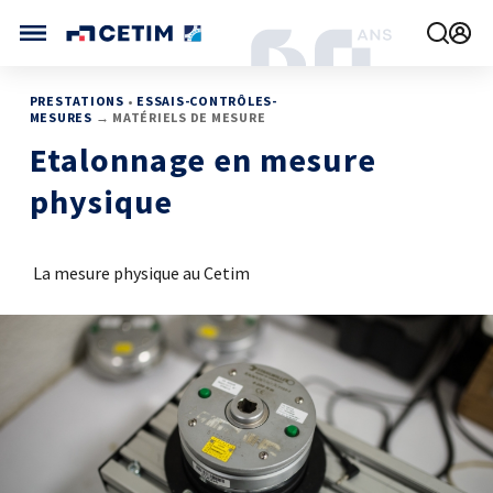
Gérer vos préférences de cookies
CETIM FRANCE
PRESTATIONS
•
ESSAIS-CONTRÔLES-
MESURES
→ MATÉRIELS DE MESURE
FRANCE (ACTUEL)
Etalonnage en mesure
AGENDA
INTERNATIONAL
physique
ACTUALITÉS
CETIM MATCOR (ASIE)
CETIM INFOS
VIDÉOS
CETIM ALLEMAGNE
IMPLANTATIONS
La mesure physique au Cetim
NOUS REJOINDRE
NOUS CONTACTER
MÉCATHÈQUE, LA BASE DE CONNAISSANCES