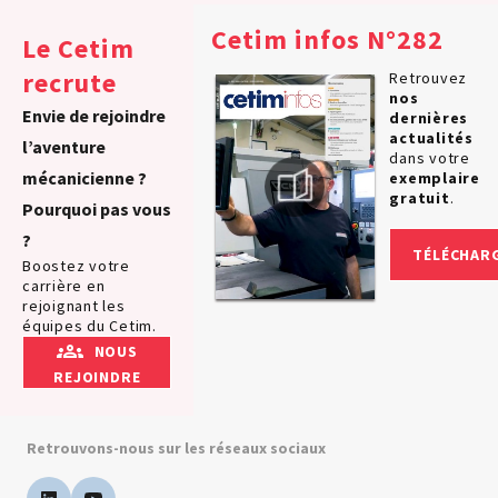
Cetim infos N°282
Le Cetim
recrute
Retrouvez
nos
Envie de rejoindre
dernières
actualités
l’aventure
dans votre
mécanicienne ?
exemplaire
gratuit
.
Pourquoi pas vous
?
TÉLÉCHAR
Boostez votre
carrière en
rejoignant les
équipes du Cetim.
NOUS
REJOINDRE
Retrouvons-nous sur les réseaux sociaux