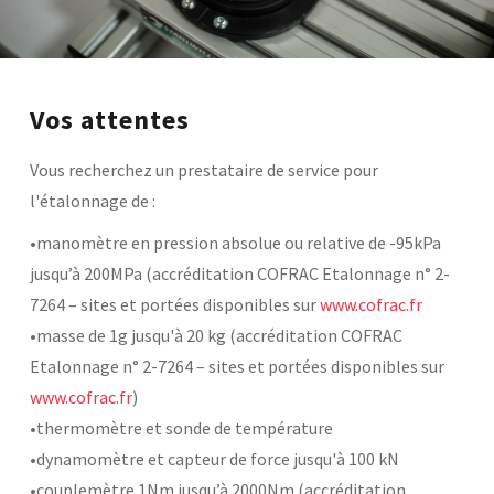
Base documentaire
TOUTES NOS SOLUTIONS ET PRESTATIONS
Vos attentes
Essais – contrôles – mesures
Ingénierie produits / procédés
Vous recherchez un prestataire de service pour
NOS FORMATIONS CETIM ACADEMY®
Conseil et Expertises
l'étalonnage de :
Analyse de défaillance
Témoignages Clients
Thématiques
•manomètre en pression absolue ou relative de -95kPa
Briques technologiques
jusqu’à 200MPa (accréditation COFRAC Etalonnage n° 2-
NOS LOGICIELS
Chaînes de valeur
Qualifiantes / certifiantes
7264 – sites et portées disponibles sur
www.cofrac.fr
Parcours de spécialisation
•masse de 1g jusqu'à 20 kg (accréditation COFRAC
Logiciels métiers
A distance
Logiciels de calcul
A l'international
Etalonnage n° 2-7264 – sites et portées disponibles sur
APPUI À L’INDUSTRIE
Aide au chiffrage
Bases de données
www.cofrac.fr
)
•thermomètre et sonde de température
Programmes régionaux
Normalisation
•dynamomètre et capteur de force jusqu'à 100 kN
RECHERCHE
Technologies Prioritaires 2030
•couplemètre 1Nm jusqu’à 2000Nm (accréditation