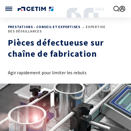
Gérer vos préférences de cookies
CETIM FRANCE
PRESTATIONS
•
CONSEIL ET EXPERTISES
→ EXPERTISE
DES DÉFAILLANCES
FRANCE (ACTUEL)
Pièces défectueuse sur
AGENDA
INTERNATIONAL
chaîne de fabrication
ACTUALITÉS
CETIM MATCOR (ASIE)
CETIM INFOS
VIDÉOS
CETIM ALLEMAGNE
IMPLANTATIONS
Agir rapidement pour limiter les rebuts
NOUS REJOINDRE
NOUS CONTACTER
MÉCATHÈQUE, LA BASE DE CONNAISSANCES