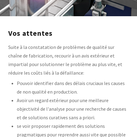
Base documentaire
TOUTES NOS SOLUTIONS ET PRESTATIONS
Vos attentes
Essais – contrôles – mesures
Ingénierie produits / procédés
Suite à la constatation de problèmes de qualité sur
NOS FORMATIONS CETIM ACADEMY®
Conseil et Expertises
chaîne de fabrication, recourir à un avis extérieur et
Analyse de défaillance
Témoignages Clients
impartial pour solutionner le problème au plus vite, et
Thématiques
Briques technologiques
réduire les coûts liés à la défaillance:
NOS LOGICIELS
Chaînes de valeur
Pouvoir identifier dans des délais cruciaux les causes
Qualifiantes / certifiantes
Parcours de spécialisation
de non qualité en production.
Logiciels métiers
A distance
Logiciels de calcul
A l'international
Avoir un regard extérieur pour une meilleure
APPUI À L’INDUSTRIE
Aide au chiffrage
objectivité de l'analyse pour une recherche de causes
Bases de données
et de solutions curatives sans a priori.
Programmes régionaux
Normalisation
se voir proposer rapidement des solutions
RECHERCHE
Technologies Prioritaires 2030
pragmatiques pour reprendre aussi vite que possible