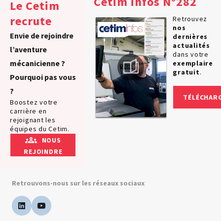
Cetim infos N°282
Le Cetim
recrute
Retrouvez
nos
Envie de rejoindre
dernières
actualités
l’aventure
dans votre
mécanicienne ?
exemplaire
gratuit
.
Pourquoi pas vous
?
TÉLÉCHAR
Boostez votre
carrière en
rejoignant les
équipes du Cetim.
NOUS
REJOINDRE
Retrouvons-nous sur les réseaux sociaux