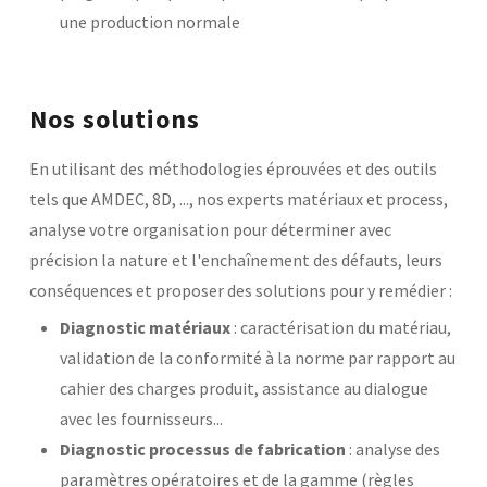
une production normale
Laboratoires communs
Carnot
AGRÉMENTS ET RECONNAISSANCES QSE
Fondation Cetim
Publications scientifiques
Librairie
Nos solutions
Certifications qualité
Cofrac Étalonnage
QUI SOMMES-NOUS ?
Cofrac Essai
En utilisant des méthodologies éprouvées et des outils
MASE
tels que AMDEC, 8D, ..., nos experts matériaux et process,
Notifications CE
Le Cetim en bref
Agréments internationaux
analyse votre organisation pour déterminer avec
Nos valeurs
Agrément ministériel
précision la nature et l'enchaînement des défauts, leurs
Gouvernance
Certifications Cofrend
Information pratiques
Rapports - Publications
conséquences et proposer des solutions pour y remédier :
Mentions légales
Vidéo de présentation
Historique
Données personnelles
Diagnostic matériaux
: caractérisation du matériau,
Charte développement durable
Conditions générales de vente
validation de la conformité à la norme par rapport au
Égalité Femmes/Hommes
Avis d'achat
cahier des charges produit, assistance au dialogue
avec les fournisseurs...
Diagnostic processus de fabrication
: analyse des
paramètres opératoires et de la gamme (règles