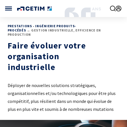
Gérer vos préférences de cookies
CETIM FRANCE
PRESTATIONS
•
INGÉNIERIE PRODUITS-
PROCÉDÉS
→ GESTION INDUSTRIELLE, EFFICIENCE EN
PRODUCTION
FRANCE (ACTUEL)
Faire évoluer votre
AGENDA
INTERNATIONAL
ACTUALITÉS
organisation
CETIM MATCOR (ASIE)
CETIM INFOS
VIDÉOS
CETIM ALLEMAGNE
industrielle
IMPLANTATIONS
NOUS REJOINDRE
NOUS CONTACTER
Déployer de nouvelles solutions stratégiques,
organisationnelles et/ou technologiques pour être plus
compétitif, plus résilient dans un monde qui évolue de
plus en plus vite et soumis à de nombreuses mutations
MÉCATHÈQUE, LA BASE DE CONNAISSANCES