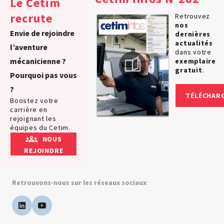
Le Cetim
recrute
Retrouvez
nos
Envie de rejoindre
dernières
actualités
l’aventure
dans votre
mécanicienne ?
exemplaire
gratuit
.
Pourquoi pas vous
?
TÉLÉCHAR
Boostez votre
carrière en
rejoignant les
équipes du Cetim.
NOUS
REJOINDRE
Retrouvons-nous sur les réseaux sociaux