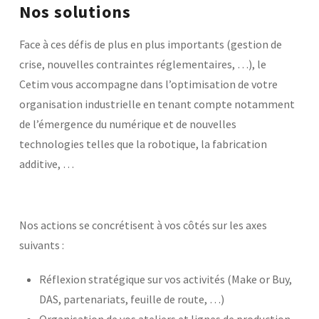
Nos solutions
Laboratoires communs
Carnot
Face à ces défis de plus en plus importants (gestion de
AGRÉMENTS ET RECONNAISSANCES QSE
Fondation Cetim
Publications scientifiques
crise, nouvelles contraintes réglementaires, …), le
Librairie
Cetim vous accompagne dans l’optimisation de votre
Certifications qualité
Cofrac Étalonnage
organisation industrielle en tenant compte notamment
QUI SOMMES-NOUS ?
Cofrac Essai
MASE
de l’émergence du numérique et de nouvelles
Notifications CE
technologies telles que la robotique, la fabrication
Le Cetim en bref
Agréments internationaux
Nos valeurs
Agrément ministériel
additive, …
Gouvernance
Certifications Cofrend
Information pratiques
Rapports - Publications
Mentions légales
Vidéo de présentation
Historique
Données personnelles
Charte développement durable
Nos actions se concrétisent à vos côtés sur les axes
Conditions générales de vente
Égalité Femmes/Hommes
suivants :
Avis d'achat
Réflexion stratégique sur vos activités (Make or Buy,
DAS, partenariats, feuille de route, …)