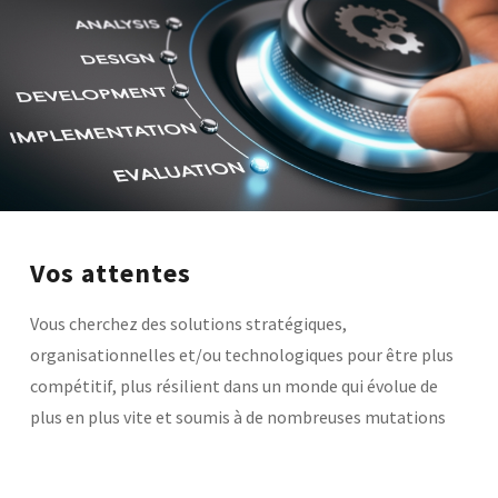
Base documentaire
TOUTES NOS SOLUTIONS ET PRESTATIONS
Essais – contrôles – mesures
Ingénierie produits / procédés
NOS FORMATIONS CETIM ACADEMY®
Conseil et Expertises
Analyse de défaillance
Témoignages Clients
Thématiques
Briques technologiques
Vos attentes
NOS LOGICIELS
Chaînes de valeur
Qualifiantes / certifiantes
Parcours de spécialisation
Vous cherchez des solutions stratégiques,
Logiciels métiers
A distance
organisationnelles et/ou technologiques pour être plus
Logiciels de calcul
A l'international
APPUI À L’INDUSTRIE
Aide au chiffrage
compétitif, plus résilient dans un monde qui évolue de
Bases de données
plus en plus vite et soumis à de nombreuses mutations
Programmes régionaux
Normalisation
RECHERCHE
Technologies Prioritaires 2030