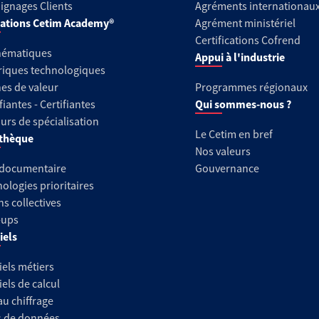
gnages Clients
Agréments internationau
ations Cetim Academy®
Agrément ministériel
Certifications Cofrend
hématiques
Appui à l'industrie
riques technologiques
es de valeur
Programmes régionaux
fiantes - Certifiantes
Qui sommes-nous ?
urs de spécialisation
Le Cetim en bref
thèque
Nos valeurs
 documentaire
Gouvernance
ologies prioritaires
ns collectives
-ups
iels
iels métiers
iels de calcul
au chiffrage
s de données