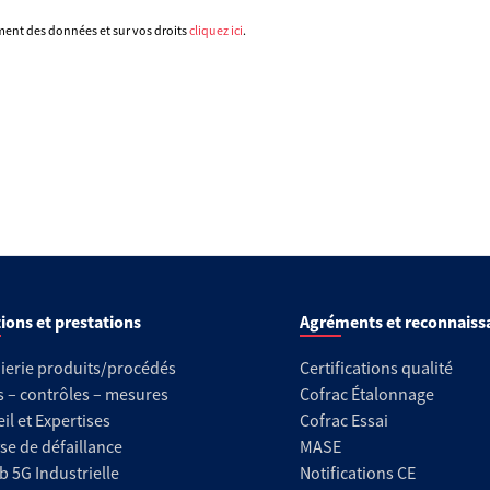
ement des données et sur vos droits
cliquez ici
.
ions et prestations
Agréments et reconnaiss
ierie produits/procédés
Certifications qualité
s – contrôles – mesures
Cofrac Étalonnage
il et Expertises
Cofrac Essai
se de défaillance
MASE
b 5G Industrielle
Notifications CE