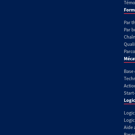
Témoi
Form
Par t
Par b
Chaîn
Quali
Parco
Méca
Base
Techn
Actio
Start
Logic
Logic
Logic
Aide 
Base