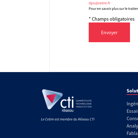
dpo@cetim.fr
Pour en savoir plus sur le trait
* Champs obligatoires
Envoyer
Solut
Ingén
Essai
Conse
Analy
Fabla