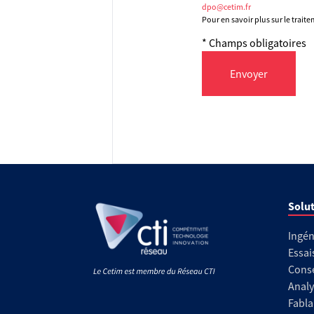
dpo@cetim.fr
Pour en savoir plus sur le trait
* Champs obligatoires
Envoyer
Solut
Ingén
Essai
Conse
Analy
Fabla