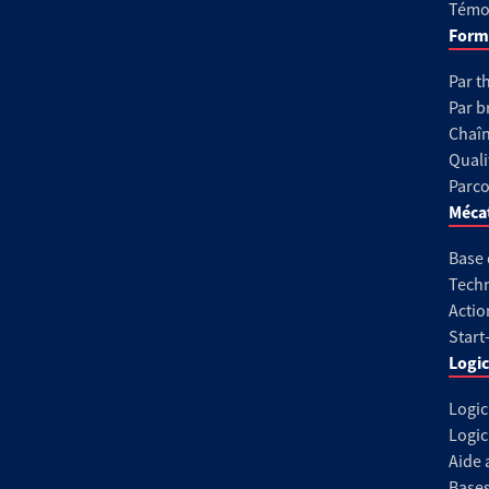
Témoi
Form
Par t
Par b
Chaîn
Quali
Parco
Méca
Base
Techn
Actio
Start
Logic
Logic
Logic
Aide 
Base