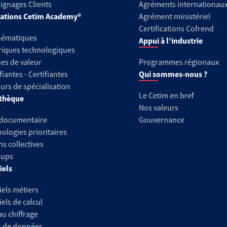
gnages Clients
Agréments internationau
ations Cetim Academy®
Agrément ministériel
Certifications Cofrend
hématiques
Appui à l'industrie
riques technologiques
es de valeur
Programmes régionaux
fiantes - Certifiantes
Qui sommes-nous ?
urs de spécialisation
Le Cetim en bref
thèque
Nos valeurs
 documentaire
Gouvernance
ologies prioritaires
ns collectives
-ups
iels
iels métiers
iels de calcul
au chiffrage
s de données