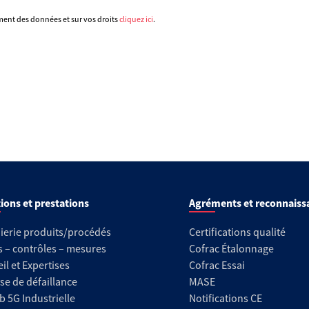
ement des données et sur vos droits
cliquez ici
.
ions et prestations
Agréments et reconnaiss
ierie produits/procédés
Certifications qualité
s – contrôles – mesures
Cofrac Étalonnage
il et Expertises
Cofrac Essai
se de défaillance
MASE
b 5G Industrielle
Notifications CE