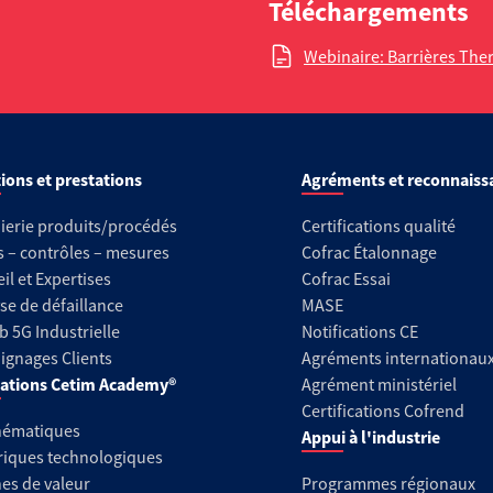
Téléchargements
Webinaire: Barrières The
ions et prestations
Agréments et reconnaiss
ierie produits/procédés
Certifications qualité
s – contrôles – mesures
Cofrac Étalonnage
il et Expertises
Cofrac Essai
se de défaillance
MASE
b 5G Industrielle
Notifications CE
gnages Clients
Agréments internationau
ations Cetim Academy®
Agrément ministériel
Certifications Cofrend
hématiques
Appui à l'industrie
riques technologiques
es de valeur
Programmes régionaux