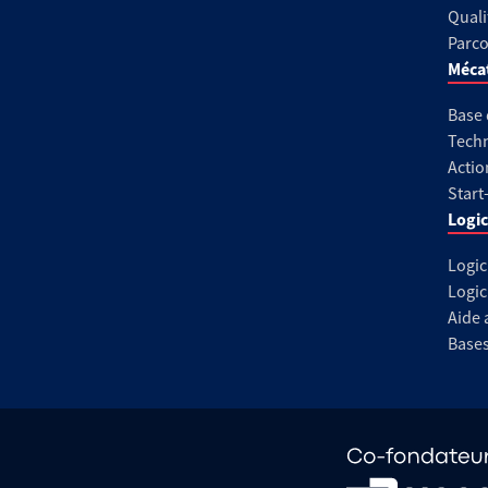
Quali
Parco
Méca
Base
Techn
Actio
Start
Logic
Logic
Logic
Aide 
Base