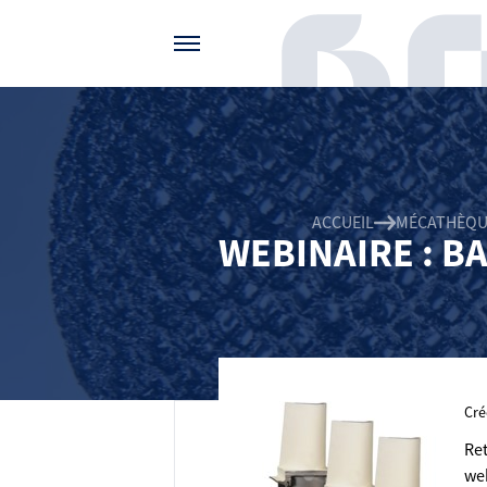
Gérer vos préférences de cookies
ACCUEIL
MÉCATHÈQU
WEBINAIRE : B
Cré
Re
we