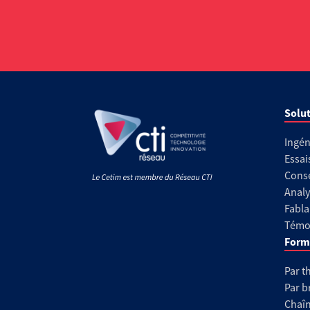
Solut
Ingén
Essai
Conse
Analy
Fabla
Témoi
Form
Par t
Par b
Chaîn