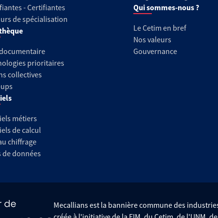
fiantes - Certifiantes
Qui sommes-nous ?
urs de spécialisation
Le Cetim en bref
thèque
Nos valeurs
 documentaire
Gouvernance
ologies prioritaires
ns collectives
-ups
iels
iels métiers
iels de calcul
au chiffrage
s de données
Mecallians est la bannière commune des industri
créée à l'initiative de la FIM, du Cetim, de l'UNM, d