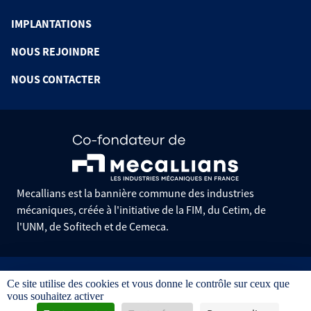
IMPLANTATIONS
NOUS REJOINDRE
NOUS CONTACTER
Mecallians est la bannière commune des industries
mécaniques, créée à l'initiative de la FIM, du Cetim, de
l'UNM, de Sofitech et de Cemeca.
Informations pratiques
Ce site utilise des cookies et vous donne le contrôle sur ceux que
Mentions légales
vous souhaitez activer
Données personnelles