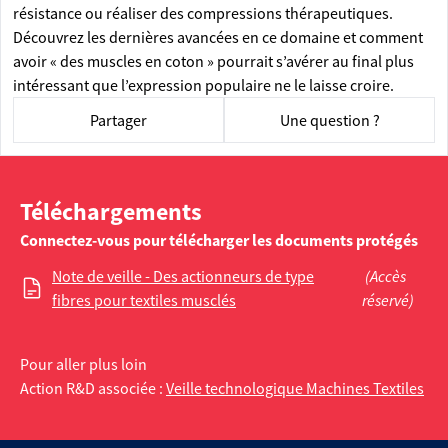
résistance ou réaliser des compressions thérapeutiques.
Découvrez les dernières avancées en ce domaine et comment
avoir « des muscles en coton » pourrait s’avérer au final plus
intéressant que l’expression populaire ne le laisse croire.
Partager
Une question ?
Téléchargements
Connectez-vous pour télécharger les documents protégés
Note de veille - Des actionneurs de type
(Accès
fibres pour textiles musclés
réservé)
Pour aller plus loin
Action R&D associée :
Veille technologique Machines Textiles