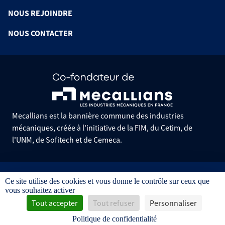
NOUS REJOINDRE
NOUS CONTACTER
Mecallians est la bannière commune des industries
mécaniques, créée à l'initiative de la FIM, du Cetim, de
l'UNM, de Sofitech et de Cemeca.
Informations pratiques
Ce site utilise des cookies et vous donne le contrôle sur ceux que
Mentions légales
vous souhaitez activer
Données personnelles
Gestion des cookies
Tout accepter
Tout refuser
Personnaliser
Conditions générales de vente
Politique de confidentialité
Avis d'achat