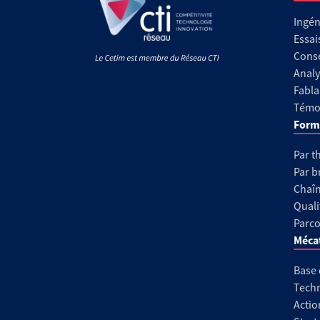
Ingén
Essai
Conse
Analy
Fabla
Témoi
Form
Par t
Par b
Chaîn
Quali
Parco
Méca
Base
Techn
Actio