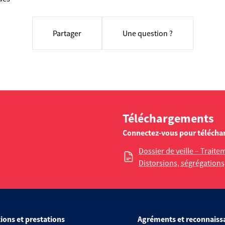
Partager
Une question ?
Téléchargements
Connectez-vous pour télécha
Dossier de veille – Trai
Distorsions, ségrégations, 
ions et prestations
Agréments et reconnaiss