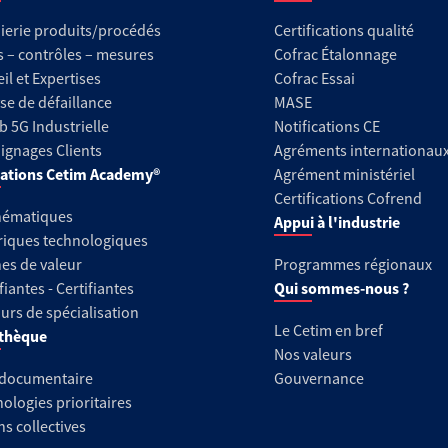
ierie produits/procédés
Certifications qualité
s – contrôles – mesures
Cofrac Étalonnage
il et Expertises
Cofrac Essai
se de défaillance
MASE
b 5G Industrielle
Notifications CE
gnages Clients
Agréments internationau
ations Cetim Academy®
Agrément ministériel
Certifications Cofrend
hématiques
Appui à l'industrie
riques technologiques
es de valeur
Programmes régionaux
fiantes - Certifiantes
Qui sommes-nous ?
urs de spécialisation
Le Cetim en bref
thèque
Nos valeurs
 documentaire
Gouvernance
ologies prioritaires
ns collectives