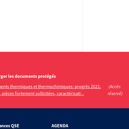
rger les documents protégés
tements thermiques et thermochimiques: progrès 2021.
(Accès
pièces fortement sollicitées, caractérisati...
réservé)
ances QSE
AGENDA