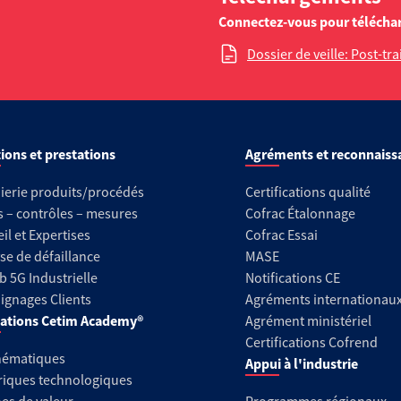
Connectez-vous pour télécha
Dossier de veille: Post-tr
ions et prestations
Agréments et reconnaiss
ierie produits/procédés
Certifications qualité
s – contrôles – mesures
Cofrac Étalonnage
il et Expertises
Cofrac Essai
se de défaillance
MASE
b 5G Industrielle
Notifications CE
gnages Clients
Agréments internationau
ations Cetim Academy®
Agrément ministériel
Certifications Cofrend
hématiques
Appui à l'industrie
riques technologiques