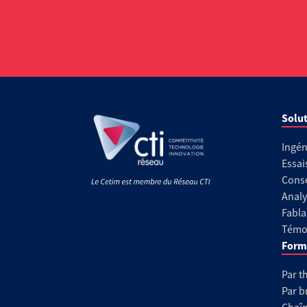
Solut
Ingén
Essai
Conse
Analy
Fabla
Témoi
Form
Par t
Par b