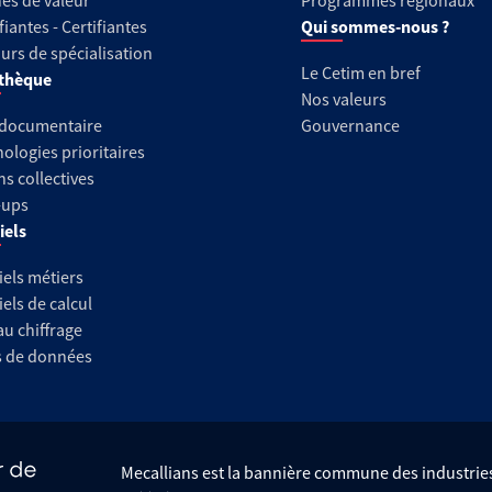
es de valeur
Programmes régionaux
fiantes - Certifiantes
Qui sommes-nous ?
urs de spécialisation
Le Cetim en bref
thèque
Nos valeurs
 documentaire
Gouvernance
ologies prioritaires
ns collectives
-ups
iels
iels métiers
iels de calcul
au chiffrage
s de données
Mecallians est la bannière commune des industri