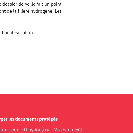
dossier de veille fait un point
nt de la filière hydrogène. Les
ption désorption
rger les documents protégés
ompresseurs et l'hydrogène
(Accès réservé)