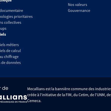
thèque
Nos valeurs
 documentaire
Gouvernance
ologies prioritaires
ns collectives
-ups
iels
iels métiers
iels de calcul
au chiffrage
s de données
Mecallians est la bannière commune des industri
créée à l'initiative de la FIM, du Cetim, de l'UNM, d
Cemeca.