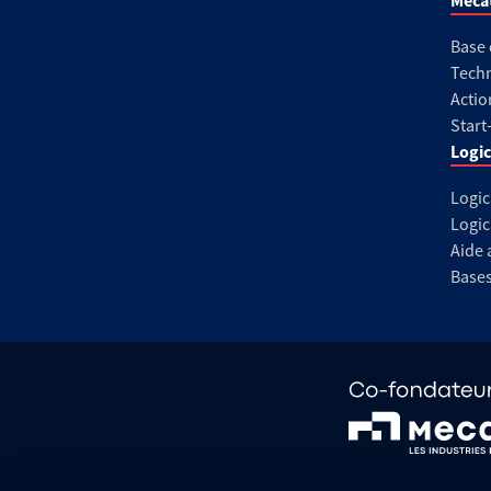
Méca
Base
Techn
Actio
Start
Logic
Logic
Logic
Aide 
Base