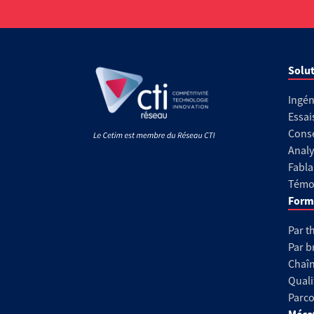
Solut
Ingén
Essai
Conse
Analy
Fabla
Témoi
Form
Par t
Par b
Chaîn
Quali
Parco