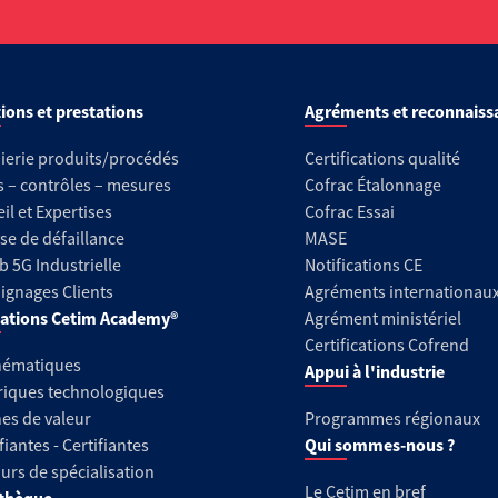
ions et prestations
Agréments et reconnaiss
ierie produits/procédés
Certifications qualité
s – contrôles – mesures
Cofrac Étalonnage
il et Expertises
Cofrac Essai
se de défaillance
MASE
b 5G Industrielle
Notifications CE
gnages Clients
Agréments internationau
ations Cetim Academy®
Agrément ministériel
Certifications Cofrend
hématiques
Appui à l'industrie
riques technologiques
es de valeur
Programmes régionaux
fiantes - Certifiantes
Qui sommes-nous ?
urs de spécialisation
Le Cetim en bref